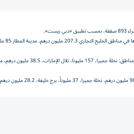
وبلغت المبيعات، 1.62 مليار درهم، جراء 695 معام
وسجلت الرهون، 494 مليوناً، نتيجة 148 صفقة، أبرزها في مناطق: نخلة جميرا، 157 مل