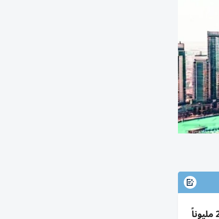
تصرفات عقارات دبي الخميس 4 مليارات درهم عبر 874 صفقة: مبيعات 1.6 مليار، رهون 2.16 مليار، هبات 294 مليوناً