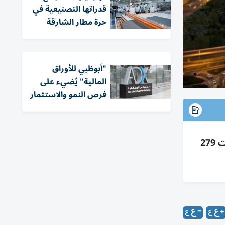
قدراتها التصنيعية في
حرة مطار الشارقة
"أبوظبي للأوراق
المالية" يُضيء على
فرص النمو والاستثمار
تصرفات عقارات دبي الخميس 2.4 مليار درهم عبر 893 صفقة؛ المبيعات 1.62 مليار، الرهون 494 مليوناً، الهبات 279