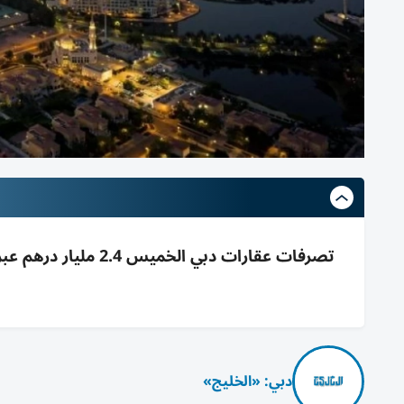
دبي: «الخليج»