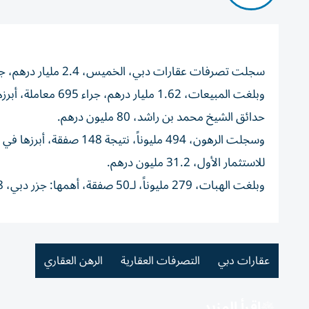
سجلت تصرفات عقارات دبي، الخميس، 2.4 مليار درهم، جراء 893 صفقة، بحسب تطبيق «دبي ريست».
حدائق الشيخ محمد بن راشد، 80 مليون درهم.
للاستثمار الأول، 31.2 مليون درهم.
وبلغت الهبات، 279 مليوناً، لـ50 صفقة، أهمها: جزر دبي، 98 مليون درهم، نخلة جميرا، 37 مليوناً، برج خليفة، 28.2 مليون درهم.
عقارات دبي
التصرفات العقارية
الرهن العقاري
اقرأ المزيد