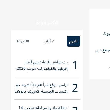
الأكثر قراءة
لة، أبرزها في مناطق الخليج التجاري 207.3 مليون درهم، مدينة المطار 85 مليونا،
اليوم
7 أيام
30 يومًا
يونا، تلال الإمارات، 38.5 مليون درهم، مجمع دبي
1
بث مباشر.. قرعة دوري أبطال
إفريقيا والكونفدرالية موسم 2026-
2027
2
ترامب يوقع أمراً تنفيذياً لتقييد حق
اكتساب الجنسية الأمريكية بالولادة
«الاقتصاد والسياحة» تحجب 14