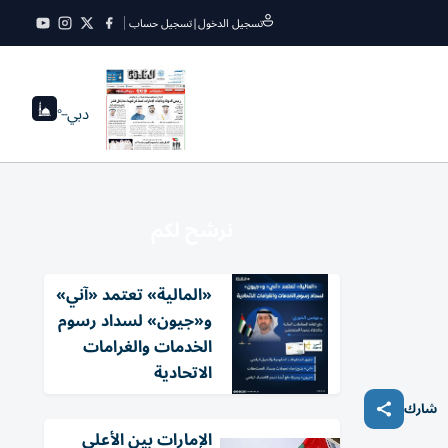
تسجيل الدخول
|
تسجيل حساب
دبي
--°
نرشح لكم
«المالية» تعتمد «آني»
و«جيون» لسداد رسوم
الخدمات والغرامات
الاتحادية
شارك
الإمارات بين الأعلى