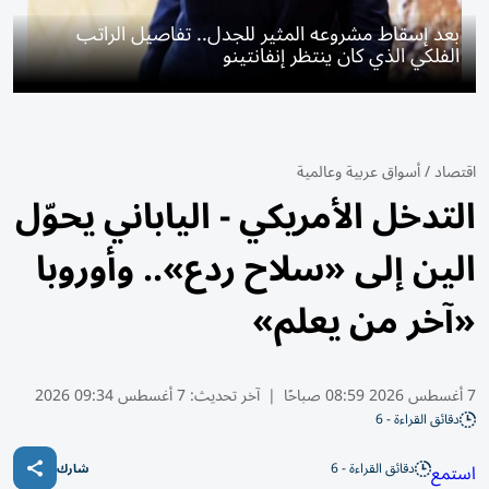
بعد إسقاط مشروعه المثير للجدل.. تفاصيل الراتب
الفلكي الذي كان ينتظر إنفانتينو
اقتصاد
/
أسواق عربية وعالمية
التدخل الأمريكي - الياباني يحوّل
الين إلى «سلاح ردع».. وأوروبا
«آخر من يعلم»
7 أغسطس 2026 08:59 صباحًا
|
آخر تحديث:
7 أغسطس 09:34 2026
دقائق القراءة - 6
دقائق القراءة - 6
استمع
شارك