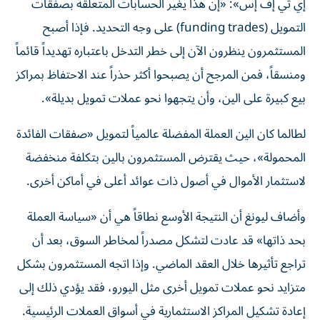
إي تي إف إس»: «إن هذا يغير الحسابات المتعلقة بصفقات
التمويل (funding trades) على وجه التحديد. فإذا أصبح
المستثمرون ينظرون الآن إلى خطر التدخل باعتباره تهديداً قائماً
ومنسقاً، فمن المرجح أن يصبحوا أكثر حذراً عند الاحتفاظ بمراكز
بيع كبيرة على الين، وأن يتجهوا نحو عملات تمويل بديلة».
لطالما كان الين العملة المفضلة عالمياً لتمويل «صفقات الفائدة
المحمولة»، حيث يقترض المستثمرون بالين بتكلفة منخفضة
لاستثمار الأموال في أصول ذات عوائد أعلى في أماكن أخرى.
وأضاف ليونغ أن النتيجة الأوسع نطاقاً هي أن «سياسة العملة
بحد ذاتها» قد عادت لتشكل مصدراً لمخاطر السوق، بعد أن
تراجع تأثيرها خلال العقد الماضي. وإذا اتجه المستثمرون بشكل
متزايد نحو عملات تمويل أخرى مثل اليورو، فقد يؤدي ذلك إلى
إعادة تشكيل المراكز الاستثمارية في أسواق العملات الرئيسية.