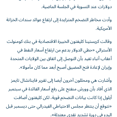
دولارات عند التسوية في الجلسة ⁠الماضية.
وأدت مخاطر التضخم المتزايدة إلى ارتفاع عوائد سندات الخزانة
الأمريكية.
وقالت كريستينا كليفتون الخبيرة الاقتصادية في بنك كومنولث
الأسترالي «حظي الدولار بدعم من ارتفاع أسعار النفط في
أعقاب أنباء تفيد بأن التوصل ​إلى اتفاق ‌بين الولايات المتحدة
وإيران لإعادة فتح المضيق أصبح أبعد مما كان مأمولا».
وأشارت ‌هي ومحللون آخرون أيضا إلى تقرير فاينانشال تايمز
الذي أفاد بأن وورش منفتح على رفع أسعار الفائدة في سبتمبر
أيلول إذا كانت بيانات التضخم قوية، لكن كليفتون أضافت
«نتوقع أن ‌ينتظر مجلس الاحتياطي الفيدرالي حتى ‌ديسمبر قبل
البدء في دورة تشديد ⁠نقدي معتدلة».