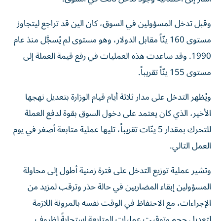
وقبل تدخل المسؤولين في السوق، كان الين قد تراجع ليتجاوز
مستوى 160 ينّاً مقابل الدولار، وهو مستوى لم يُسجَّل منذ عام
1990. وقد ساعدت هذه العمليات في رفع قيمة العملة إلى
مستوى 155 ينّاً تقريباً.
ويُظهر التدخل على مدار ثلاثة أيام قيام الوزارة بتعديل نهجها
الأخير، الذي كان يعتمد على دخول السوق بقوة لدفع العملة
للتحرك بمقدار 5 ينّات تقريباً، تليها عملية متابعة أصغر في يوم
العمل التالي.
وتشير عملية توزيع التدخل على فترة زمنية أطول إلى محاولة
المسؤولين إبقاء المضاربين في حالة حذر وترقب لمزيد من
الإجراءات، مع الاحتفاظ في الوقت نفسه بالمرونة اللازمة
لتعديل حجم وتوقيت عمليات المتابعة استجابةً لظروف