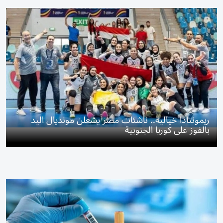
ريمونتادا خيالية.. ناشئات مصر يشعلن مونديال اليد
بالفوز على كوريا الجنوبية