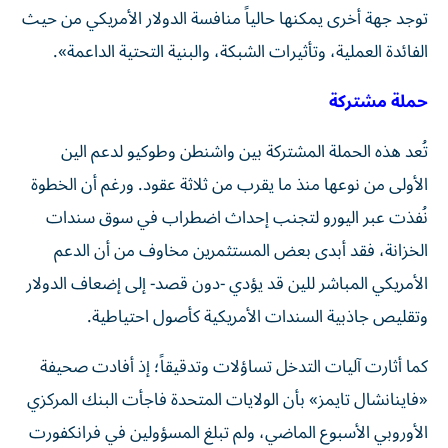
توجد جهة أخرى يمكنها حالياً منافسة الدولار الأمريكي من حيث
الفائدة العملية، وتأثيرات الشبكة، والبنية التحتية الداعمة».
حملة مشتركة
تُعد هذه الحملة المشتركة بين واشنطن وطوكيو لدعم الين
الأولى من نوعها منذ ما يقرب من ثلاثة عقود. ورغم أن الخطوة
نُفذت عبر اليورو لتجنب إحداث اضطراب في سوق سندات
الخزانة، فقد أبدى بعض المستثمرين مخاوف من أن الدعم
الأمريكي المباشر للين قد يؤدي -دون قصد- إلى إضعاف الدولار
وتقليص جاذبية السندات الأمريكية كأصول احتياطية.
كما أثارت آليات التدخل تساؤلات وتدقيقاً؛ إذ أفادت صحيفة
«فاينانشال تايمز» بأن الولايات المتحدة فاجأت البنك المركزي
الأوروبي الأسبوع الماضي، ولم تبلغ المسؤولين في فرانكفورت