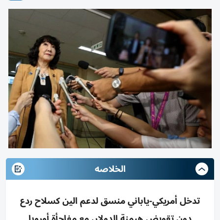
الخلاصه
تدخل أمريكي-ياباني منسق لدعم الين كسلاح ردع
دون تقويض هيمنة الدولار، مع مفاجأة أوروبا