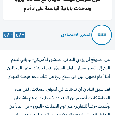
وتدخلات يابانية قياسية على 3 أيام
المحرر الاقتصادي
من المتوقع أن يؤدي التدخل المنسّق الأمريكي-الياباني لدعم
الين إلى تغيير مسار سلوك السوق، فيما يعتقد بعض المحللين
أننا أمام تحويل الين إلى سلاح ردع من شأنه دعم هيمنة الدولار.
لقد سبق لليابان أن تدخلت في أسواق العملات، لكن هذه
الخطوة كانت أضخم من المعتاد؛ إذ حظيت بدعم واشنطن،
ونُفذت -وفقاً للتقارير- عبر زوج العملات «اليورو - ين» بدلاً من
التداول المباشر لزوج «الدولار - ين»، كما واكبها دعم سياسي