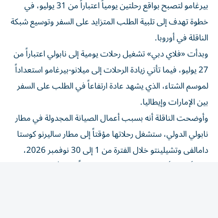
خطوة تهدف إلى تلبية الطلب المتزايد على السفر وتوسيع شبكة
الناقلة في أوروبا.
وبدأت «فلاي دبي» تشغيل رحلات يومية إلى نابولي اعتباراً من
27 يوليو، فيما تأتي زيادة الرحلات إلى ميلانو-بيرغامو استعداداً
لموسم الشتاء، الذي يشهد عادة ارتفاعاً في الطلب على السفر
بين الإمارات وإيطاليا.
وأوضحت الناقلة أنه بسبب أعمال الصيانة المجدولة في مطار
نابولي الدولي، ستشغل رحلاتها مؤقتاً إلى مطار ساليرنو كوستا
دامالفى وتشيلينتو خلال الفترة من 1 إلى 30 نوفمبر 2026،
على أن تستأنف رحلاتها إلى نابولي اعتباراً من الأول من
ديسمبر.
وأكدت فلاي دبي أن المسافرين الذين لديهم حجوزات قائمة إلى
نابولي خلال فترة الصيانة ستتم إعادة حجزهم تلقائياً على