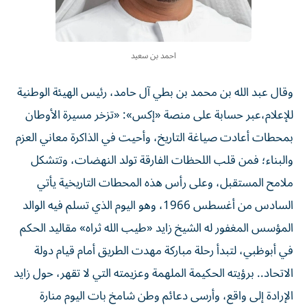
احمد بن سعيد
وقال عبد الله بن محمد بن بطي آل حامد، رئيس الهيئة الوطنية
للإعلام،عبر حسابة على منصة «إكس»: «تزخر مسيرة الأوطان
بمحطات أعادت صياغة التاريخ، وأحيت في الذاكرة معاني العزم
والبناء؛ فمن قلب اللحظات الفارقة تولد النهضات، وتتشكل
ملامح المستقبل، وعلى رأس هذه المحطات التاريخية يأتي
السادس من أغسطس 1966، وهو اليوم الذي تسلم فيه الوالد
المؤسس المغفور له الشيخ زايد «طيب الله ثراه» مقاليد الحكم
في أبوظبي، لتبدأ رحلة مباركة مهدت الطريق أمام قيام دولة
الاتحاد.. برؤيته الحكيمة الملهمة وعزيمته التي لا تقهر، حول زايد
الإرادة إلى واقع، وأرسى دعائم وطن شامخ بات اليوم منارة