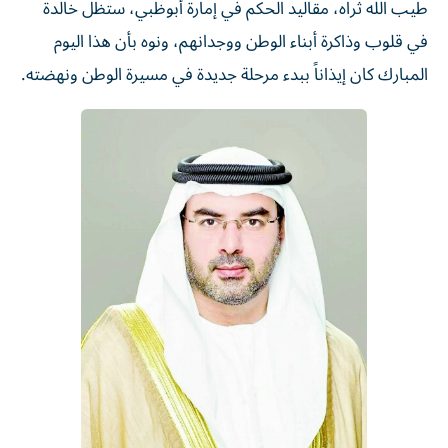
طيب الله ثراه، مقاليد الحكم في إمارة أبوظبي، ستظل خالدة
في قلوب وذاكرة أبناء الوطن ووجدانهم، ونوه بأن هذا اليوم
المبارك كان إيذاناً ببدء مرحلة جديدة في مسيرة الوطن ونهضته.