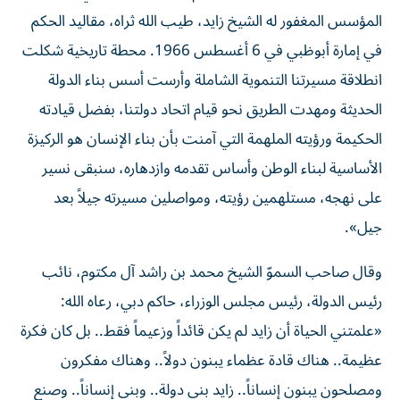
المؤسس المغفور له الشيخ زايد، طيب الله ثراه، مقاليد الحكم
في إمارة أبوظبي في 6 أغسطس 1966. محطة تاريخية شكلت
انطلاقة مسيرتنا التنموية الشاملة وأرست أسس بناء الدولة
الحديثة ومهدت الطريق نحو قيام اتحاد دولتنا، بفضل قيادته
الحكيمة ورؤيته الملهمة التي آمنت بأن بناء الإنسان هو الركيزة
الأساسية لبناء الوطن وأساس تقدمه وازدهاره، سنبقى نسير
على نهجه، مستلهمين رؤيته، ومواصلين مسيرته جيلاً بعد
جيل».
وقال صاحب السموّ الشيخ محمد بن راشد آل مكتوم، نائب
رئيس الدولة، رئيس مجلس الوزراء، حاكم دبي، رعاه الله:
«علمتني الحياة أن زايد لم يكن قائداً وزعيماً فقط.. بل كان فكرة
عظيمة.. هناك قادة عظماء يبنون دولاً.. وهناك مفكرون
ومصلحون يبنون إنساناً.. زايد بنى دولة.. وبنى إنساناً.. وصنع