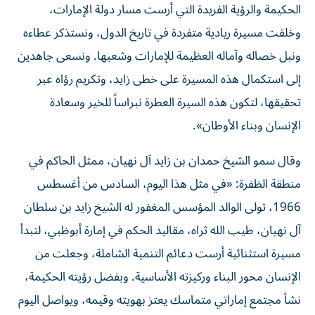
الحكيمة والرؤية الفريدة التي أرست مسار دولة الإمارات،
وخلقت مسيرة ريادية متفردة في تاريخ الدول، ونستذكر عطاءه
ونبل خصاله وآماله العظيمة للإمارات وشعبها. ونسعى جاهدين
إلى استكمال هذه المسيرة على خطى زايد، وتكريم رؤاه عبر
تحقيقها، لتكون هذه السيرة العطرة نبراساً للخير وسعادة
الإنسان وبناء الأوطان».
وقال سمو الشيخ حمدان بن زايد آل نهيان، ممثل الحاكم في
منطقة الظفرة: «في مثل هذا اليوم، السادس من أغسطس
1966، تولى الوالد المؤسس المغفور له الشيخ زايد بن سلطان
آل نهيان، طيب الله ثراه، مقاليد الحكم في إمارة أبوظبي، لتبدأ
مسيرة استثنائية أرست دعائم التنمية الشاملة، وجعلت من
الإنسان محور البناء وركيزته الأساسية. وبفضل رؤيته الحكيمة،
نشأ مجتمع إماراتي متماسك يعتز بهويته وقيمه، ويواصل اليوم