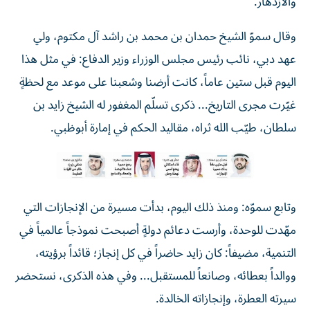
والازدهار.
وقال سموّ الشيخ حمدان بن محمد بن راشد آل مكتوم، ولي
عهد دبي، نائب رئيس مجلس الوزراء وزير الدفاع: في مثل هذا
اليوم قبل ستين عاماً، كانت أرضنا وشعبنا على موعد مع لحظةٍ
غيّرت مجرى التاريخ... ذكرى تسلّم المغفور له الشيخ زايد بن
سلطان، طيّب الله ثراه، مقاليد الحكم في إمارة أبوظبي.
وتابع سموّه: ومنذ ذلك اليوم، بدأت مسيرة من الإنجازات التي
مهّدت للوحدة، وأرست دعائم دولةٍ أصبحت نموذجاً عالمياً في
التنمية، مضيفاً: كان زايد حاضراً في كل إنجاز؛ قائداً برؤيته،
ووالداً بعطائه، وصانعاً للمستقبل... وفي هذه الذكرى، نستحضر
سيرته العطرة، وإنجازاته الخالدة.