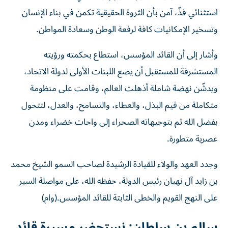
استثنائي فذّ، آمن بأن الثروة الحقيقية تكمن في بناء الإنسان
وتسخير الإمكانيات كافة لرفعة الوطن وسعادة المواطن.
وأشار إلى أن القائد المؤسس، استطاع بحكمته ورؤيته
المستشرفة للمستقبل أن يضع اللبنات الأولى لدولة الاتحاد،
ويدشّن نهضة شاملة أذهلت العالم، وقامت على منظومة
متكاملة من قيم البذل، والعطاء، والتسامح، والعدل، لتتحول
بفضل الله ثم بتوجيهاته الصحراء إلى واحات خضراء ومدن
عصرية متطورة.
وجدد العهد والولاء للقيادة الرشيدة لصاحب السمو الشيخ محمد
بن زايد آل نهيان رئيس الدولة، حفظه الله، على مواصلة السير
على النهج القويم والخطى الثابتة للقائد المؤسس.(وام)
سالم بن سلطان: نستحضر مسيرة قائد