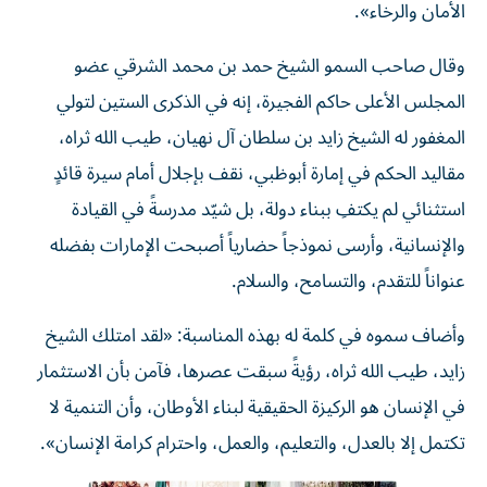
الأمان والرخاء».
وقال صاحب السمو الشيخ حمد بن محمد الشرقي عضو
المجلس الأعلى حاكم الفجيرة، إنه في الذكرى الستين لتولي
المغفور له الشيخ زايد بن سلطان آل نهيان، طيب الله ثراه،
مقاليد الحكم في إمارة أبوظبي، نقف بإجلال أمام سيرة قائدٍ
استثنائي لم يكتفِ ببناء دولة، بل شيّد مدرسةً في القيادة
والإنسانية، وأرسى نموذجاً حضارياً أصبحت الإمارات بفضله
عنواناً للتقدم، والتسامح، والسلام.
وأضاف سموه في كلمة له بهذه المناسبة: «لقد امتلك الشيخ
زايد، طيب الله ثراه، رؤيةً سبقت عصرها، فآمن بأن الاستثمار
في الإنسان هو الركيزة الحقيقية لبناء الأوطان، وأن التنمية لا
تكتمل إلا بالعدل، والتعليم، والعمل، واحترام كرامة الإنسان».