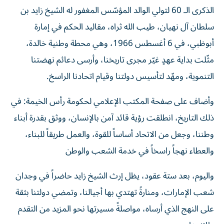
الذكرى الـ 60 لتولي الوالد المؤسّس المغفور له الشيخ زايد بن
سلطان آل نهيان، طيب الله ثراه، مقاليد الحكم في إمارة
أبوظبي، في 6 أغسطس 1966، وهي محطة وطنية خالدة،
مثّلت بداية عهدٍ غيّر مجرى تاريخنا، وأرسى دعائم نهضتنا
التنموية، ومهّد لتأسيس دولتنا وقيام اتحادنا الراسخ.
وأضاف على صفحة المكتب الإعلامي لحكومة رأس الخيمة: في
ذلك التاريخ، انطلقت رؤية قائد آمن بالإنسان، ووثق بقدرة أبناء
وطننا، وجعل من الاتحاد أساساً للقوة، والعمل طريقاً للبناء،
والعطاء نهجاً راسخاً في خدمة الشعب والوطن
واليوم، بعد ستة عقود، يظل إرث الشيخ زايد حاضراً في وجدان
شعب الإمارات، ومنارةً تهتدي بها أجيالنا، وتمضي دولتنا بثقة
على النهج الذي أرساه، مواصلةً مسيرتها نحو المزيد من التقدم