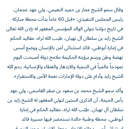
وقال سمو الشيخ عمار بن حميد النعيمي، ولي عهد عجمان،
رئيس المجلس التنفيذي: «قبل 60 عاماً بدأت محطة مباركة
في تاريخ دولتنا بتولي الوالد المؤسس المغفور له بإذن الله تعالى
الشيخ زايد بن سلطان آل نهيان، طيب الله ثراه، مقاليد الحكم
في إمارة أبوظبي. قائد استثنائي آمن بالإنسان ووضع أسس
نهضة وطن ورسم برؤيته الحكيمة ملامح دولة أصبحت اليوم
نموذجاً عالمياً في التنمية والازدهار والعطاء والإنسانية. رحم الله
الشيخ زايد وأدام على دولة الإمارات نعمة الأمن والاستقرار».
وأكد سمو الشيخ محمد بن سعود بن صقر القاسمي، ولي عهد
رأس الخيمة، أن الذكرى الستين لتولي المغفور له الشيخ زايد بن
سلطان آل نهيان، طيّب الله ثراه، مقاليد الحكم في إمارة
أبوظبي، محطة وطنية خالدة نستحضر فيها مسيرة قائد
استثنائي أرسى دعائم الاتحاد، وجعل الإنسان محور التنمية