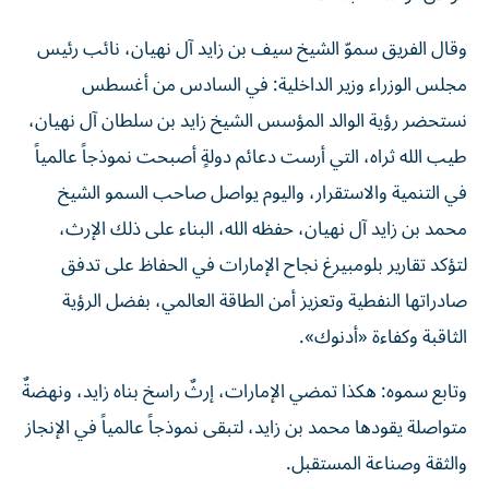
وقال الفريق سموّ الشيخ سيف بن زايد آل نهيان، نائب رئيس
مجلس الوزراء وزير الداخلية: في السادس من أغسطس
نستحضر رؤية الوالد المؤسس الشيخ زايد بن سلطان آل نهيان،
طيب الله ثراه، التي أرست دعائم دولةٍ أصبحت نموذجاً عالمياً
في التنمية والاستقرار، واليوم يواصل صاحب السمو الشيخ
محمد بن زايد آل نهيان، حفظه الله، البناء على ذلك الإرث،
لتؤكد تقارير بلومبيرغ نجاح الإمارات في الحفاظ على تدفق
صادراتها النفطية وتعزيز أمن الطاقة العالمي، بفضل الرؤية
الثاقبة وكفاءة «أدنوك».
وتابع سموه: هكذا تمضي الإمارات، إرثٌ راسخ بناه زايد، ونهضةٌ
متواصلة يقودها محمد بن زايد، لتبقى نموذجاً عالمياً في الإنجاز
والثقة وصناعة المستقبل.