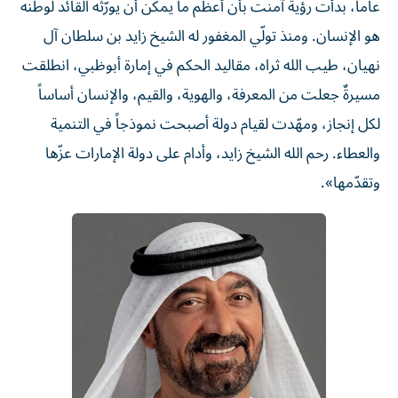
عاماً، بدأت رؤيةٌ آمنت بأن أعظم ما يمكن أن يورّثه القائد لوطنه
هو الإنسان. ومنذ تولّي المغفور له الشيخ زايد بن سلطان آل
نهيان، طيب الله ثراه، مقاليد الحكم في إمارة أبوظبي، انطلقت
مسيرةٌ جعلت من المعرفة، والهوية، والقيم، والإنسان أساساً
لكل إنجاز، ومهّدت لقيام دولة أصبحت نموذجاً في التنمية
والعطاء. رحم الله الشيخ زايد، وأدام على دولة الإمارات عزّها
وتقدّمها».