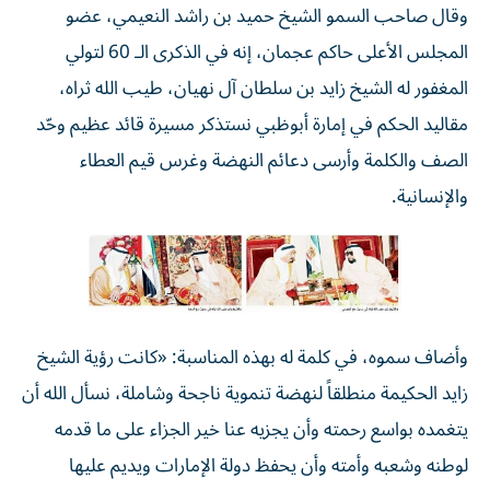
وقال صاحب السمو الشيخ حميد بن راشد النعيمي، عضو
المجلس الأعلى حاكم عجمان، إنه في الذكرى الـ 60 لتولي
المغفور له الشيخ زايد بن سلطان آل نهيان، طيب الله ثراه،
مقاليد الحكم في إمارة أبوظبي نستذكر مسيرة قائد عظيم وحّد
الصف والكلمة وأرسى دعائم النهضة وغرس قيم العطاء
والإنسانية.
وأضاف سموه، في كلمة له بهذه المناسبة: «كانت رؤية الشيخ
زايد الحكيمة منطلقاً لنهضة تنموية ناجحة وشاملة، نسأل الله أن
يتغمده بواسع رحمته وأن يجزيه عنا خير الجزاء على ما قدمه
لوطنه وشعبه وأمته وأن يحفظ دولة الإمارات ويديم عليها