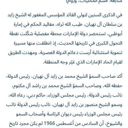
متابعة: قسم المحليات، و(وام)
في الذكرى الستين لتولي القائد المؤسس المغفور له الشيخ زايد
بن سلطان آل نهيان، طيب الله ثراه، مقاليد الحكم في إمارة
أبوظبي، تستحضر دولة الإمارات محطة مفصلية شكّلت نقطة
التحول الكبرى في تاريخها الحديث، إذ انطلقت منها مسيرة
تنموية استثنائية أرست دعائم الدولة العصرية، ومهدت الطريق
لقيام اتحاد الإمارات الذي غيّر وجه المنطقة.
أكد صاحب السموّ الشيخ محمد بن زايد آل نهيان، رئيس الدولة،
حفظه الله، وصاحب السموّ الشيخ محمد بن راشد آل مكتوم،
نائب رئيس الدولة، رئيس مجلس الوزراء، حاكم دبي، رعاه الله،
وسمو الشيخ منصور بن زايد آل نهيان، نائب رئيس الدولة نائب
رئيس مجلس الوزراء رئيس ديوان الرئاسة وأصحاب السمو
والشيوخ، أن السادس من أغسطس 1966 لم يكن مجرد تاريخ