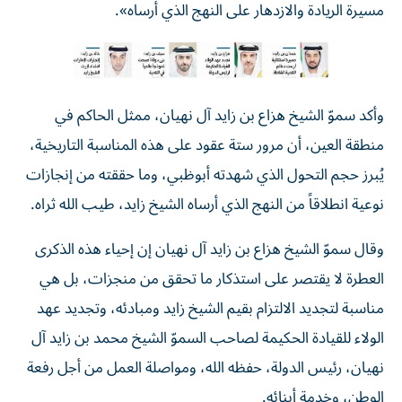
مسيرة الريادة والازدهار على النهج الذي أرساه».
وأكد سموّ الشيخ هزاع بن زايد آل نهيان، ممثل الحاكم في
منطقة العين، أن مرور ستة عقود على هذه المناسبة التاريخية،
يُبرز حجم التحول الذي شهدته أبوظبي، وما حققته من إنجازات
نوعية انطلاقاً من النهج الذي أرساه الشيخ زايد، طيب الله ثراه.
وقال سموّ الشيخ هزاع بن زايد آل نهيان إن إحياء هذه الذكرى
العطرة لا يقتصر على استذكار ما تحقق من منجزات، بل هي
مناسبة لتجديد الالتزام بقيم الشيخ زايد ومبادئه، وتجديد عهد
الولاء للقيادة الحكيمة لصاحب السموّ الشيخ محمد بن زايد آل
نهيان، رئيس الدولة، حفظه الله، ومواصلة العمل من أجل رفعة
الوطن، وخدمة أبنائه.