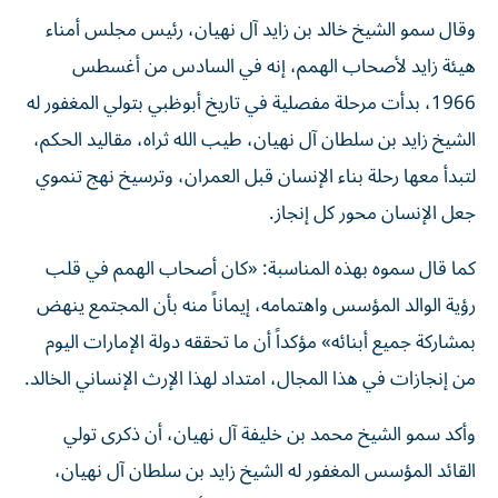
وقال سمو الشيخ خالد بن زايد آل نهيان، رئيس مجلس أمناء
هيئة زايد لأصحاب الهمم، إنه في السادس من أغسطس
1966، بدأت مرحلة مفصلية في تاريخ أبوظبي بتولي المغفور له
الشيخ زايد بن سلطان آل نهيان، طيب الله ثراه، مقاليد الحكم،
لتبدأ معها رحلة بناء الإنسان قبل العمران، وترسيخ نهج تنموي
جعل الإنسان محور كل إنجاز.
كما قال سموه بهذه المناسبة: «كان أصحاب الهمم في قلب
رؤية الوالد المؤسس واهتمامه، إيماناً منه بأن المجتمع ينهض
بمشاركة جميع أبنائه» مؤكداً أن ما تحققه دولة الإمارات اليوم
من إنجازات في هذا المجال، امتداد لهذا الإرث الإنساني الخالد.
وأكد سمو الشيخ محمد بن خليفة آل نهيان، أن ذكرى تولي
القائد المؤسس المغفور له الشيخ زايد بن سلطان آل نهيان،