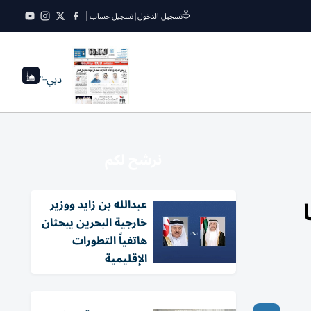
تسجيل الدخول
|
تسجيل حساب
دبي
--°
نرشح لكم
عبدالله بن زايد ووزير
خارجية البحرين يبحثان
هاتفياً التطورات
الإقليمية