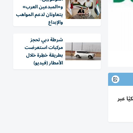
و«المبدعين العرب»
يتعاونان لدعم المواهب
والإبداع
شرطة دبي تحجز
مركبات استعرضت
بطريقة خطِرة خلال
الأمطار (فيديو)
يًا عبر