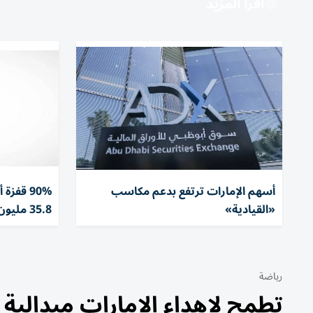
اقرأ المزيد
أسهم الإمارات ترتفع بدعم مكاسب
90% قفز
«القيادية»
35.8 مليون درهم
رياضة
تطمح لإهداء الإمارات ميدالية ت