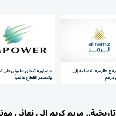
ة أرباح «الرمز» النصفية إلى
«إمباور» تتجاوز مليوني طن تب
وتتصدر القطاع عالمياً
اريخية.. مريم كريم إلى نهائي مون