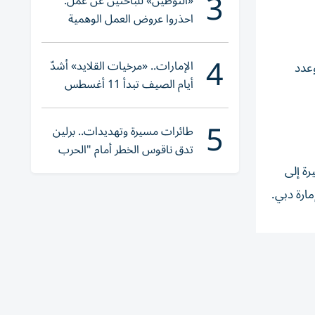
3
«التوطين» للباحثين عن عمل:
احذروا عروض العمل الوهمية
وتحققوا عبر «الباركود»
4
الإمارات.. «مرخيات القلايد» أشدّ
وعدد
أيام الصيف تبدأ 11 أغسطس
5
طائرات مسيرة وتهديدات.. برلين
تدق ناقوس الخطر أمام "الحرب
الهجينة"
رة إلى
مارة دبي.