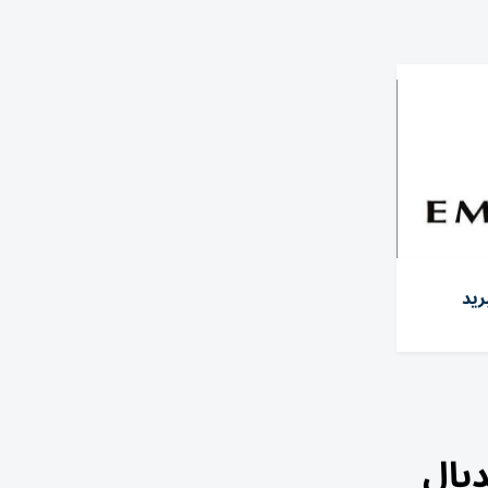
ريد
ديال