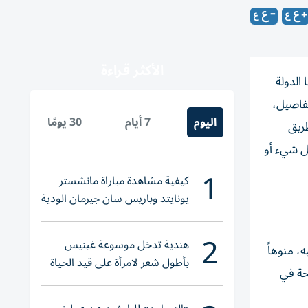
الأكثر قراءة
الدولة
 التفاصيل،
اليوم
7 أيام
30 يومًا
طريق
 تستطيع فعل شيء أو
1
كيفية مشاهدة مباراة مانشستر
يونايتد وباريس سان جيرمان الودية
والقنوات الناقلة
2
هندية تدخل موسوعة غينيس
، منوهاً
بأطول شعر لامرأة على قيد الحياة
ئحة في