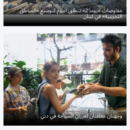
مفاوضات «روما 2» تنطلق اليوم لتوسيع «المناطق
التجريبية» في لبنان
وجهتان مغلقتان تعززان السياحة في دبي