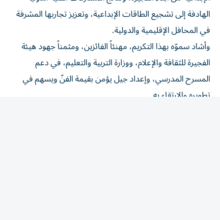
الهادفة إلى تشجيع الطاقات الإبداعية، وتعزيز تجاربها المشرفة
في المحافل الإقليمية والدولية.
وأشاد سموّه بهذا التكريم، مهنئاً الفائزين، ومثمناً جهود هيئة
الفجيرة للثقافة والإعلام، ووزارة التربية والتعليم، في دعم
المسرح المدرسي، وإعداد جيل يؤمن بقيمة الفنّ ويسهم في
تطويره والارتقاء به.
وفازت مسرحية «العزلة» بجائزة أفضل عمل متكامل، كما
حصل محمد ملكاوي على جائزة أفضل إخراج عن المسرحية
نفسها، فيما تُوِّج الطالب حامد أحمد الحفيتي بجائزة أفضل
ممثل، ونالت الطالبة سلمى فهد الكعبي جائزة أفضل ممثلة
(مناصفة) عن مسرحية «وحدي بالمنزل».
حضر اللقاء، الدكتور أحمد حمدان الزيودي، مدير مكتب سموّ
ولي عهد الفجيرة.