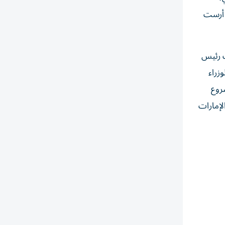
 أرست
ب رئيس
زراء
اية مشروع
لإمارات