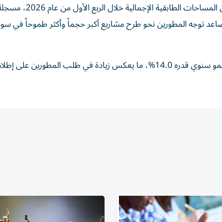
اعتمدت دائرة البلديات والنقل نحو 20.8 مليون متر مربع من المساحات الطابقية 
نة بالفترة ذاتها من عام 2025، ما يؤكد تصاعد توجه المطورين نحو طرح مشاريع أكبر حجماً وأكثر طموحاً ف
وارتفع عدد طلبات تصاريح البناء الجديدة إلى 5,096 طلباً، بنمو سنوي قدره 14.0%، ما يعكس زيادة في طلب المطو