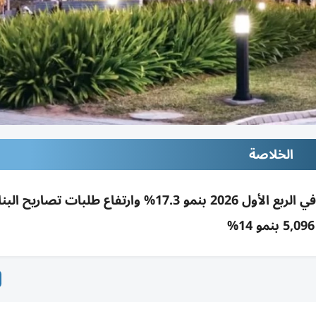
الخلاصة
اعتماد 20.8 مليون م² مساحات طابقية بأبوظبي في الربع الأول 2026 بنمو 17.3% وارتفاع طلبات ت
5,096 بنمو 14%