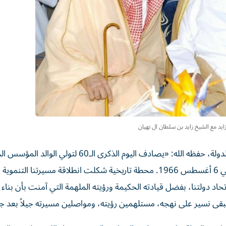
يد مع الشيخ زايد بن سلطان ال نهيان
وقال صاحب السموّ الشيخ محمد بن زايد آل نهيان، رئيس الدولة، حفظه الله: «يصادف اليوم الذكرى الـ0
الشيخ زايد، طيب الله ثراه، مقاليد الحكم في إمارة أبوظبي في 6 أغسطس 1966. محطة تاريخية شكلت انطلاقة مسيرتنا 
د دولتنا، بفضل قيادته الحكيمة ورؤيته الملهمة التي آمنت بأن بناء 
نبقى نسير على نهجه، مستلهمين رؤيته، ومواصلين مسيرته جيلاً بعد ج