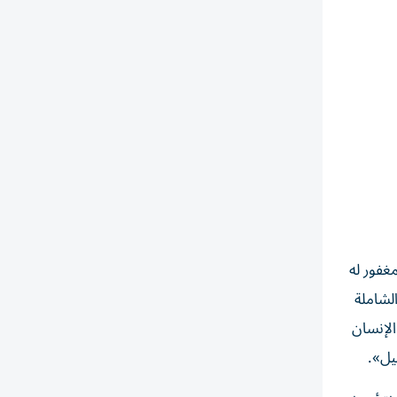
6 لتولي الوالد المؤسس المغفور له
التنموية الشاملة
الإنسان
يل».