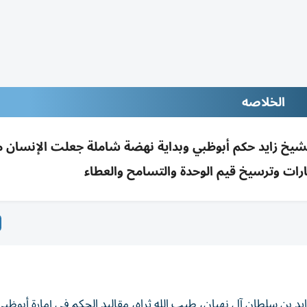
الخلاصه
صلية: تولي الشيخ زايد حكم أبوظبي وبداية نهضة شاملة جعلت الإنسان 
ارات وترسيخ قيم الوحدة والتسامح والعطاء
يد بن سلطان آل نهيان، طيب الله ثراه، مقاليد الحكم في إمارة أبوظبي