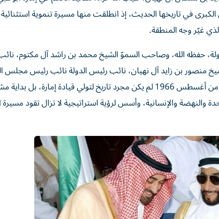
كبرى في تاريخها الحديث، إذ انطلقت منها مسيرة تنموية استثنائية
لذي غيّر وجه المنطقة.
ولة، حفظه الله، وصاحب السموّ الشيخ محمد بن راشد آل مكتوم، نائ
شيخ منصور بن زايد آل نهيان، نائب رئيس الدولة نائب رئيس مجلس الو
رئيس ديوان الرئاسة وأصحاب السمو والشيوخ، أن السادس من أغسطس 1966 لم يكن مجرد تاريخ لتولي قيادة إمارة، بل بد
ة والنهضة والإنسانية، وأسس لرؤية استراتيجية لا تزال تقود مسيرة ا