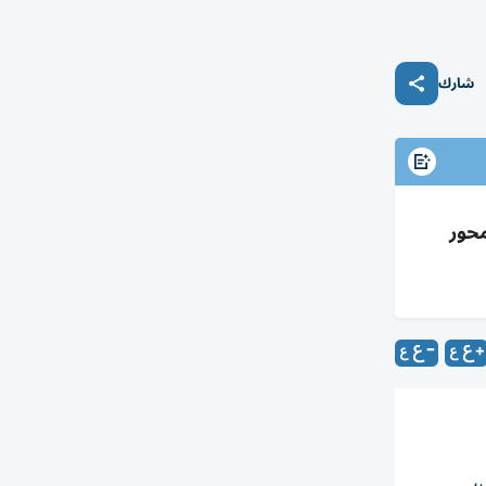
شارك
محور
،