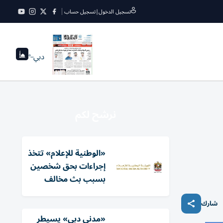
تسجيل الدخول
|
تسجيل حساب
دبي
--°
نرشح لكم
«الوطنية للإعلام» تتخذ
إجراءات بحق شخصين
بسبب بث مخالف
شارك
«مدني دبي» يسيطر