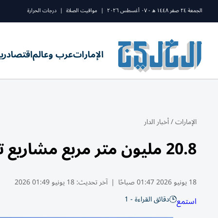
الجمعة ٢٤ صفر ١٤٤٨ ه - ٠٧ أغسطس ٢٠٢٦
|
مواقيت الصلاة
|
درجات الحرارة
الإمارات
عرب وعالم
اقتصاد
ري
الإمارات
/
أخبار الدار
20.8 مليون متر مربع مشاريع تطوير في أبوظبي
18 يونيو 2026 01:47 صباحًا
|
آخر تحديث:
18 يونيو 01:49 2026
دقائق القراءة - 1
استمع