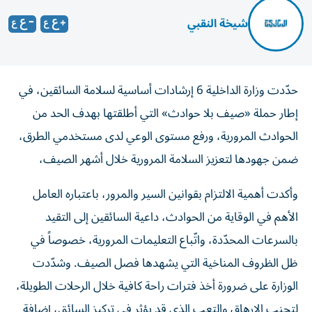
شيخة النقبي
حدّدت وزارة الداخلية 6 إرشادات أساسية لسلامة السائقين، في
إطار حملة «صيف بلا حوادث» التي أطلقتها بهدف الحد من
الحوادث المرورية، ورفع مستوى الوعي لدى مستخدمي الطرق،
ضمن جهودها لتعزيز السلامة المرورية خلال أشهر الصيف،
وأكدت أهمية الالتزام بقوانين السير والمرور، باعتباره العامل
الأهم في الوقاية من الحوادث، داعية السائقين إلى التقيد
بالسرعات المحدّدة، واتّباع التعليمات المرورية، خصوصاً في
ظل الظروف المناخية التي يشهدها فصل الصيف. وشدّدت
الوزارة على ضرورة أخذ فترات راحة كافية خلال الرحلات الطويلة،
لتجنب الإرهاق والتعب الذي قد يؤثر في تركيز السائق، إضافة