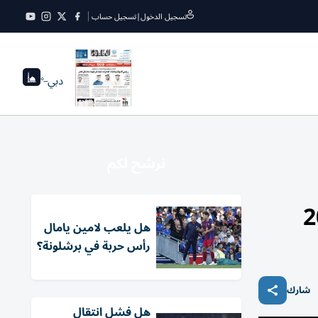
تسجيل الدخول
|
تسجيل حساب
دبي
--°
نرشح لكم
هل يلعب لامين يامال
رأس حربة في برشلونة؟
شارك
هل فشل انتقال