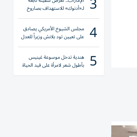
3
الإمارات.. تعرض سفينة تابعة
لـ«أدنوك» للاستهداف بصاروخ
أثناء عبورها «هرمز»
4
مجلس الشيوخ الأمريكي يصادق
على تعيين تود بلانش وزيراً للعدل
5
هندية تدخل موسوعة غينيس
بأطول شعر لامرأة على قيد الحياة