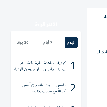
ة
الأكثر قراءة
اليوم
7 أيام
30 يومًا
انكوفر
1
كيفية مشاهدة مباراة مانشستر
يونايتد وباريس سان جيرمان الودية
والقنوات الناقلة
2
طقس السبت غائم جزئياً مغبر
أحياناً مع سحب ركامية