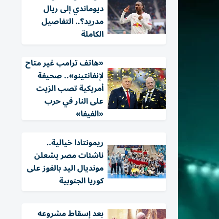
ديوماندي إلى ريال
مدريد؟.. التفاصيل
الكاملة
«هاتف ترامب غير متاح
لإنفانتينو».. صحيفة
أمريكية تصب الزيت
على النار في حرب
«الفيفا»
ريمونتادا خيالية..
ناشئات مصر يشعلن
مونديال اليد بالفوز على
كوريا الجنوبية
بعد إسقاط مشروعه