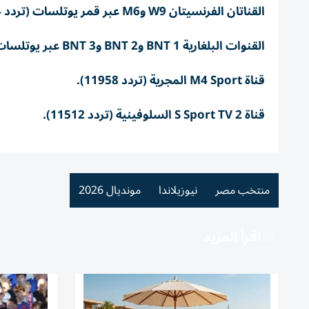
القناتان الفرنسيتان W9 وM6 عبر قمر يوتلسات (تردد 12034).
القنوات البلغارية BNT 1 وBNT 2 وBNT 3 عبر يوتلسات (تردد 13910).
قناة M4 Sport المجرية (تردد 11958).
قناة S Sport TV 2 السلوفينية (تردد 11512).
منتخب مصر
نيوزيلاندا
مونديال 2026
اقرأ المزيد