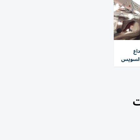
اع
 السويس
ت