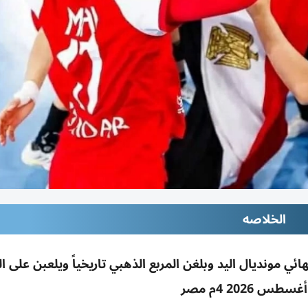
الخلاصه
صر أمام إسبانيا 27-26 بنصف نهائي مونديال اليد وبلغن المربع الذهبي تاريخياً ويلعبن على