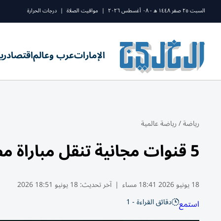
السبت ٢٥ صفر ١٤٤٨ ه - ٠٨ أغسطس ٢٠٢٦
|
مواقيت الصلاة
|
درجات الحرارة
الإمارات
عرب وعالم
اقتصاد
ري
رياضة
/
رياضة عالمية
5 قنوات مجانية تنقل مباراة مصر ونيوزيلندا في كأس العالم 2026
18 يونيو 2026 18:41 مساء
|
آخر تحديث:
18 يونيو 18:51 2026
دقائق القراءة - 1
استمع