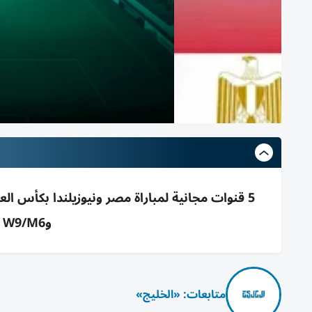
وW9/M6 وBNT1-3 وM4 وS Sport2
متابعات: «الخليج»