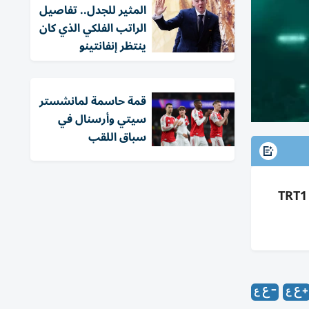
المثير للجدل.. تفاصيل
الراتب الفلكي الذي كان
ينتظر إنفانتينو
قمة حاسمة لمانشستر
سيتي وأرسنال في
سباق اللقب
5 قنوات مجانية لمباراة مصر ونيوزيلندا بكأس العالم 2026 فجر الاثنين 4:00 القاهرة و5:00 الإمارات بفانكوفر: TRT1