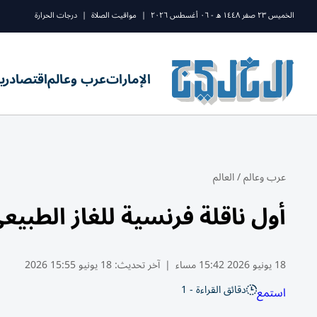
الخميس ٢٣ صفر ١٤٤٨ ه - ٠٦ أغسطس ٢٠٢٦
|
مواقيت الصلاة
|
درجات الحرارة
الإمارات
عرب وعالم
اقتصاد
ري
عرب وعالم
/
العالم
أول ناقلة فرنسية للغاز الطبي
18 يونيو 2026 15:42 مساء
|
آخر تحديث:
18 يونيو 15:55 2026
دقائق القراءة - 1
استمع