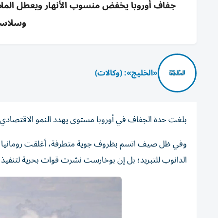
جفاف أوروبا يخفض منسوب الأنهار ويعطل الملاحة 
وسلاسل 
«الخليج»: (وكالات)
بلغت حدة الجفاف في أوروبا مستوى يهدد النمو الاقتصادي للد
وفي ظل صيف اتسم بظروف جوية متطرفة، أغلقت رومانيا مؤخراً
الدانوب للتبريد؛ بل إن بوخارست نشرت قوات بحرية لتنفيذ