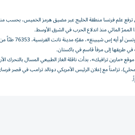
غاز الطبيعي المسال التي ترفع علم فرنسا منطقة الخليج عبر مضيق هرمز الخميس، بحسب 
الممرّ المائي منذ اندلاع الحرب في الشرق الأوسط.
وتنقل السفينة المملوكة لفرع من شركة الشحن النروجية «كنوتسن أو أيه إس شيبينغ
ي طريقها إلى مرفأ قاسم في باكستان.
AIS) للسفينة والمنقولة على موقع «مارين ترافيك»، بدأت ناقلة الغاز الطبيعي المسال بالتحرك ال
يت المحلي)، تزامناً مع إعلان الرئيس الأمريكي دونالد ترامب في قصر فرسا
.