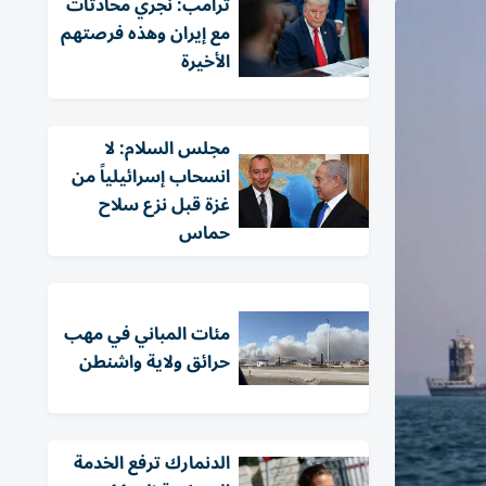
ترامب: نجري محادثات
مع إيران وهذه فرصتهم
الأخيرة
مجلس السلام: لا
انسحاب إسرائيلياً من
غزة قبل نزع سلاح
حماس
مئات المباني في مهب
حرائق ولاية واشنطن
الدنمارك ترفع الخدمة