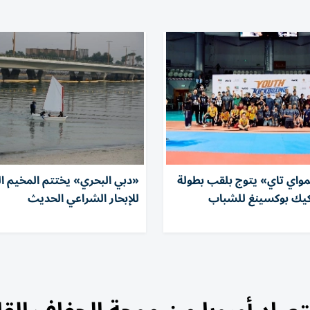
مواي تاي» يتوج بلقب بطولة
«دبي البحري» يختتم المخيم 
لكيك بوكسينغ للشباب
للإبحار الشراعي الحديث