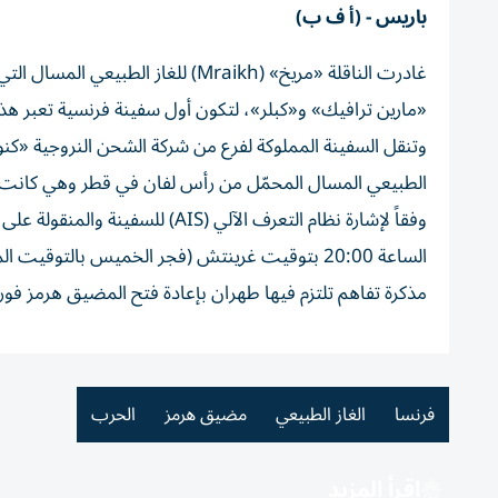
باريس - (أ ف ب)
غادرت الناقلة «مريخ» (Mraikh) لل
«مارين ترافيك» و«كبلر»، لتكون أول سفينة فرنسية تعبر هذا 
الطبيعي المسال المحمّل من رأس لفان في قطر وهي كانت ف
وفقاً لإشارة نظام التعرف الآلي (
الساعة 20:00 بتوقيت غرينتش (فجر الخميس بالتوق
مذكرة تفاهم تلتزم فيها طهران بإعادة فتح المضيق هرمز فوراً
فرنسا
الغاز الطبيعي
مضيق هرمز
الحرب
اقرأ المزيد