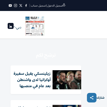
تسجيل الدخول
|
تسجيل حساب
دبي
--°
نرشح لكم
زيلينسكي يقيل سفيرة
أوكرانيا لدى واشنطن
بعد عام في منصبها
شارك