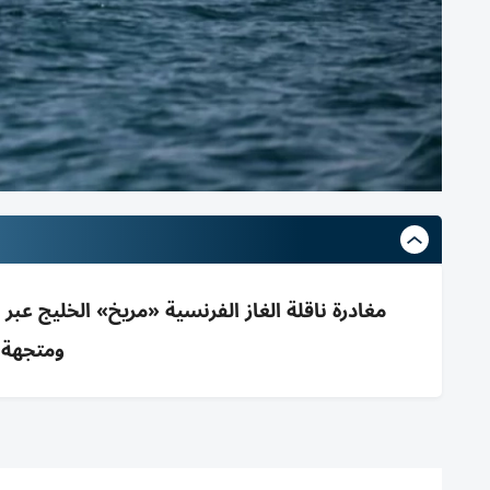
مغادرة ناقلة الغاز الفرنسية «مريخ» الخليج ع
ومتجهة ل