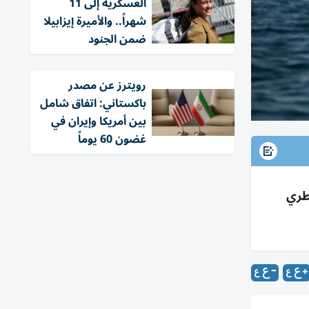
العسكرية إلى 11
شهراً.. والأميرة إيزابيلا
ضمن الجنود
‏رويترز عن مصدر
باكستاني: اتفاق شامل
بين أمريكا وإيران في
غضون 60 يوماً
طري