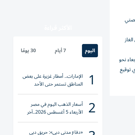
منصتي
الأكثر قراءة
»، مقرّه مدينة نانت الفرنسية، 76353 طنّاً من الغاز
اليوم
7 أيام
30 يومًا
أربعاء نحو
ي توقيع
1
الإمارات.. أمطار غزيرة على بعض
المناطق تستمر حتى الأحد
2
أسعار الذهب اليوم في مصر
الأربعاء 5 أغسطس 2026..آخر
تحديث لعيار 21
«دفاع مدني دبي»: حريق دبي