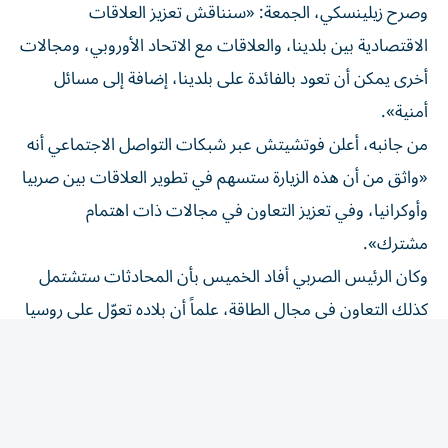
وصرح زيلينسكي، الجمعة: «سنناقش تعزيز العلاقات
الاقتصادية بين بلدينا، والعلاقات مع الاتحاد الأوروبي، ومجالات
أخرى يمكن أن تعود بالفائدة على بلدينا، إضافة إلى مسائل
أمنية».
من جانبه، أعلن فوتشيتش عبر شبكات التواصل الاجتماعي أنه
«واثق من أن هذه الزيارة ستسهم في تطوير العلاقات بين صربيا
وأوكرانيا، وفي تعزيز التعاون في مجالات ذات اهتمام
مشترك».
وكان الرئيس الصربي أفاد الخميس بأن المحادثات ستشتمل
كذلك التعاون في مجال الطاقة، علماً أن بلاده تعوّل على روسيا
لإمدادها بالطاقة ولم تنضم إلى العقوبات الأوروبية على موسكو
بعد غزو أوكرانيا عام 2022.
وكان فوتشيتش التقى زيلينسكي في أيار/مايو 2025 في
موسكو على هامش الاحتفالات في ذكرى الانتصار على ألمانيا