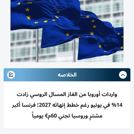
الخلاصه
واردات أوروبا من الغاز المسال الروسي زادت
14% في يونيو رغم خطط إنهائه 2027؛ فرنسا أكبر
مشترٍ وروسيا تجني 60م€ يومياً