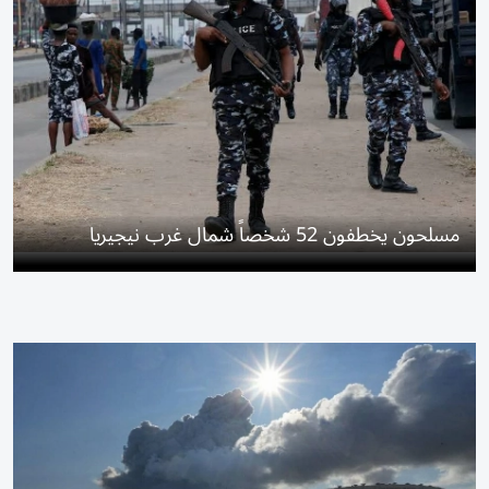
مسلحون يخطفون 52 شخصاً شمال غرب نيجيريا