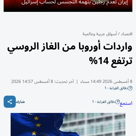
إيران تعدم رجلين بتهمة التجسس لحساب إسرائيل
اقتصاد
/
أسواق عربية وعالمية
واردات أوروبا من الغاز الروسي
ترتفع 14%
8 أغسطس 2026 14:49 مساء
|
آخر تحديث:
8 أغسطس 14:57 2026
دقائق القراءة - 1
دقائق القراءة - 1
استمع
شارك