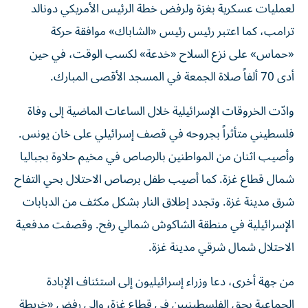
لعمليات عسكرية بغزة ولرفض خطة الرئيس الأمريكي دونالد
ترامب، كما اعتبر رئيس رئيس «الشاباك» موافقة حركة
«حماس» على نزع السلاح «خدعة» لكسب الوقت، في حين
أدى 70 ألفاً صلاة الجمعة في المسجد الأقصى المبارك.
وادّت الخروقات الإسرائيلية خلال الساعات الماضية إلى وفاة
فلسطيني متأثراً بجروحه في قصف إسرائيلي على خان يونس.
وأصيب اثنان من المواطنين بالرصاص في مخيم حلاوة بجباليا
شمال قطاع غزة. كما أصيب طفل برصاص الاحتلال بحي التفاح
شرق مدينة غزة. وتجدد إطلاق النار بشكل مكثف من الدبابات
الإسرائيلية في منطقة الشاكوش شمالي رفح. وقصفت مدفعية
الاحتلال شمال شرقي مدينة غزة.
من جهة أخرى، دعا وزراء إسرائيليون إلى استئناف الإبادة
الجماعية بحق الفلسطينيين في قطاع غزة، وإلى رفض «خريطة