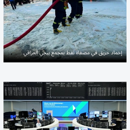
إخماد حريق في مصفاة نفط بمجمع بيجي العراقي