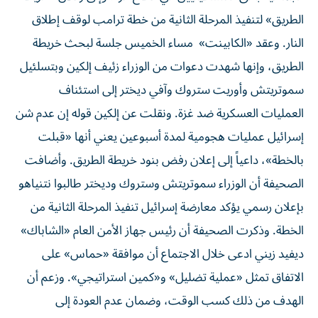
الطريق» لتنفيذ المرحلة الثانية من خطة ترامب لوقف إطلاق
النار. وعقد «الكابينت» مساء الخميس جلسة لبحث خريطة
الطريق، وإنها شهدت دعوات من الوزراء زئيف إلكين وبتسلئيل
سموتريتش وأوريت ستروك وآفي ديختر إلى استئناف
العمليات العسكرية ضد غزة. ونقلت عن إلكين قوله إن عدم شن
إسرائيل عمليات هجومية لمدة أسبوعين يعني أنها «قبلت
بالخطة»، داعياً إلى إعلان رفض بنود خريطة الطريق. وأضافت
الصحيفة أن الوزراء سموتريتش وستروك وديختر طالبوا نتنياهو
بإعلان رسمي يؤكد معارضة إسرائيل تنفيذ المرحلة الثانية من
الخطة. وذكرت الصحيفة أن رئيس جهاز الأمن العام «الشاباك»
ديفيد زيني ادعى خلال الاجتماع أن موافقة «حماس» على
الاتفاق تمثل «عملية تضليل» و«كمين استراتيجي». وزعم أن
الهدف من ذلك كسب الوقت، وضمان عدم العودة إلى