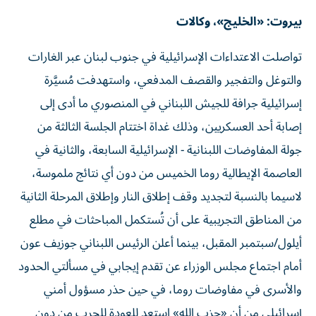
بيروت: «الخليج»، وكالات
تواصلت الاعتداءات الإسرائيلية في جنوب لبنان عبر الغارات
والتوغل والتفجير والقصف المدفعي، واستهدفت مُسيَّرة
إسرائيلية جرافة للجيش اللبناني في المنصوري ما أدى إلى
إصابة أحد العسكريين، وذلك غداة اختتام الجلسة الثالثة من
جولة المفاوضات اللبنانية - الإسرائيلية السابعة، والثانية في
العاصمة الإيطالية روما الخميس من دون أي نتائج ملموسة،
لاسيما بالنسبة لتجديد وقف إطلاق النار وإطلاق المرحلة الثانية
من المناطق التجريبية على أن تُستكمل المباحثات في مطلع
أيلول/سبتمبر المقبل، بينما أعلن الرئيس اللبناني جوزيف عون
أمام اجتماع مجلس الوزراء عن تقدم إيجابي في مسألتي الحدود
والأسرى في مفاوضات روما، في حين حذر مسؤول أمني
إسرائيلي من أن «حزب الله» استعد للعودة للحرب من دون