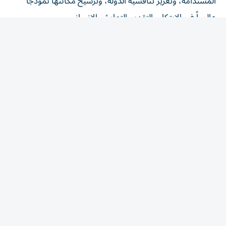
عالمياً في الابتكار والتقدم والتعايش الإنساني.
وأشار إلى أن إرث الشيخ زايد سيبقى حياً في وجدان أبناء
الإمارات والأجيال المقبلة، بما تركه من سيرة عطرة ومسيرة
خالدة ألهمت العالم، ورسّخت قيماً أصيلة في العطاء والعدالة
والتسامح والعمل من أجل الإنسان، مؤكداً أن هذه المناسبة
تجسد عمق الوفاء لقائد استثنائي غيّر مجرى التاريخ، وأرسى
دعائم وطن يواصل مسيرته بثقة نحو المستقبل.
(وام)
المقالة التالية