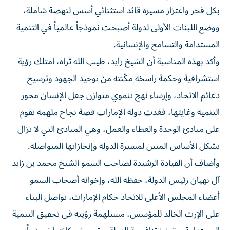
بكل فخر واعتزاز مسيرة قائد استثنائي أسس لنهضة شاملة،
ووضع اللبنات الأولى لدولة أصبحت نموذجاً عالمياً في التنمية
المستدامة والتسامح والإنسانية.
وأكد بهذه المناسبة أن الشيخ زايد، طيب الله ثراه، امتلك رؤية
استشرافية وحكمة راسخة مكّنته من توحيد الجهود وترسيخ
دعائم الاتحاد، وإرساء نهج تنموي متوازن جعل الإنسان محور
التنمية وغايتها، فغدت دولة الإمارات قصة نجاح ملهمة تقوم
على مبادئ الوحدة والعطاء والعمل، وهي المبادئ التي لا تزال
تشكل الأساس المتين لمسيرة الدولة وإنجازاتها المتواصلة.
وأضاف أن القيادة الرشيدة لصاحب السمو الشيخ محمد بن زايد
آل نهيان رئيس الدولة، حفظه الله، وإخوانه أصحاب السمو
أعضاء المجلس الأعلى للاتحاد حكام الإمارات، تواصل البناء
على الإرث الخالد للمؤسس، مستلهمة رؤيته في تحقيق التنمية
المستدامة، وتعزيز تنافسية الدولة، وترسيخ مكانتها نموذجاً