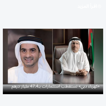
اقرأ المزيد
«كهرباء دبي» تستقطب استثمارات بـ47.4 مليار درهم