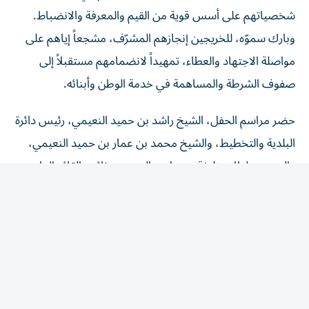
شخصياتهم على أسس قوية من القيم والمعرفة والانضباط.
وبارك سموّه، للخريجين إنجازهم المشرّف، مشجعاً إياهم على
مواصلة الاجتهاد والعطاء، تمهيداً لانضمامهم مستقبلاً إلى
صفوف الشرطة والمساهمة في خدمة الوطن وأبنائه.
حضر مراسم الحفل، الشيخ راشد بن حميد النعيمي، رئيس دائرة
البلدية والتخطيط، والشيخ محمد بن عمار بن حميد النعيمي،
والعميد سلطان خليفة بن حارب المهيري، نائب القائد العام
لشرطة عجمان، وعدد من كبار الضباط ومديري الإدارات
ونوابهم وذوي الطلبة.
وأعرب العميد سلطان خليفة المهيري، عن بالغ شكره لسموّ ولي
عهد عجمان، على دعمه ورعايته للحفل.
وفي ختام الحفل، كرّم سموّ الشيخ عمار بن حميد، يرافقه العميد