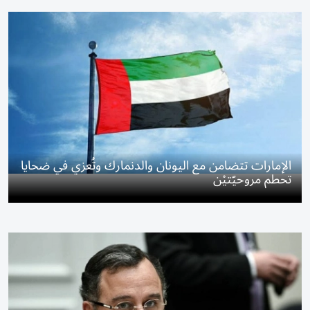
الإمارات تتضامن مع اليونان والدنمارك وتُعزي في ضحايا
تحطم مروحيّتيْن