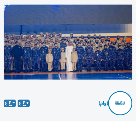
(وام)
شهد سموّ الشيخ عمار بن حميد النعيمي، ولي عهد عجمان،