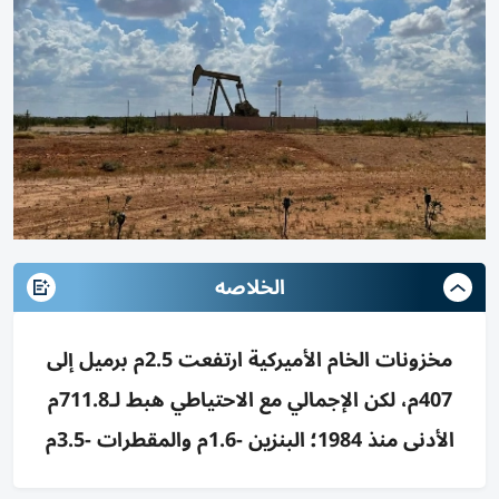
الخلاصه
مخزونات الخام الأميركية ارتفعت 2.5م برميل إلى
407م، لكن الإجمالي مع الاحتياطي هبط لـ711.8م
الأدنى منذ 1984؛ البنزين -1.6م والمقطرات -3.5م