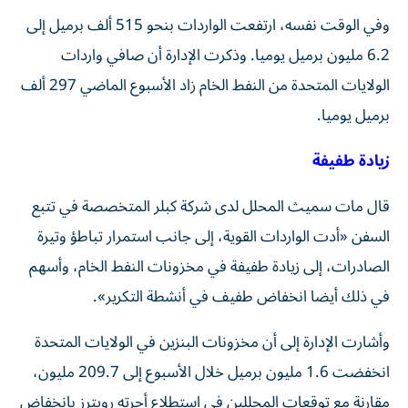
وفي الوقت نفسه، ارتفعت الواردات بنحو 515 ألف برميل ‌إلى
6.2 مليون برميل يوميا. وذكرت الإدارة أن صافي واردات
الولايات المتحدة من النفط الخام زاد الأسبوع الماضي 297 ألف
برميل يوميا.
زيادة طفيفة ⁠
قال مات سميث المحلل لدى شركة كبلر المتخصصة في تتبع
السفن «أدت الواردات القوية، إلى جانب استمرار تباطؤ وتيرة
الصادرات، إلى زيادة طفيفة في مخزونات ​النفط الخام، ‌وأسهم
في ذلك أيضا انخفاض طفيف في أنشطة التكرير».
وأشارت الإدارة إلى أن ‌مخزونات البنزين في الولايات المتحدة
انخفضت 1.6 مليون برميل خلال الأسبوع إلى 209.7 مليون،
مقارنة مع توقعات المحللين في استطلاع ⁠أجرته رويترز بانخفاض