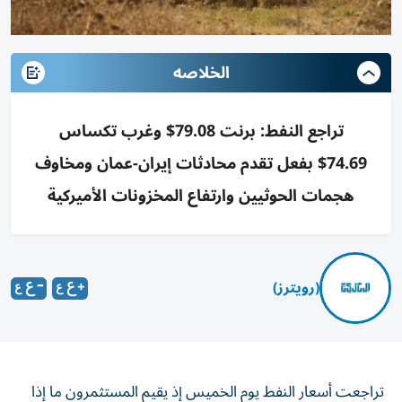
الخلاصه
تراجع النفط: برنت 79.08$ وغرب تكساس
74.69$ بفعل تقدم محادثات إيران-عمان ومخاوف
هجمات الحوثيين وارتفاع المخزونات الأميركية
(رويترز)
تراجعت أسعار النفط يوم الخميس إذ يقيم المستثمرون ما إذا