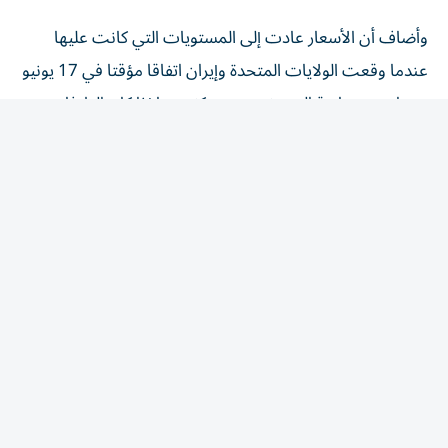
وأضاف أن الأسعار عادت ⁠إلى المستويات التي كانت عليها
عندما وقعت الولايات المتحدة وإيران اتفاقا مؤقتا في 17 يونيو
حزيران مع متابعة المستثمرين عن كثب ما إذا كان الطرفان
سيتمكنان من التوصل إلى اتفاق نهائي.
إنهاء الصراع
وقال مصدر إيراني كبير ومسؤولان من المنطقة لرويترز الأربعاء
إن اتفاقا مقترحا بين إيران وعمان، للمساعدة في إنهاء الصراع
بين الولايات المتحدة وإيران، سيمنح طهران السيطرة على
السفن التي ​تدخل الخليج عبر مضيق هرمز، وهو من شأنه أن
يكون أحد أكبر التنازلات المقدمة ‌لإيران حتى الآن.
ولم يصدر تعليق بعد من الولايات المتحدة على الاقتراح.