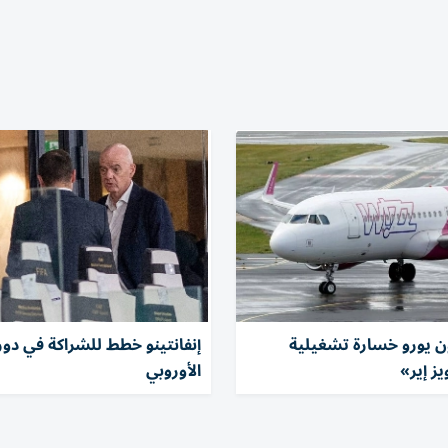
مليون يورو خسارة تشغيلية
إنفانتينو خطط للشراكة في دور
ز إير»
الأوروبي