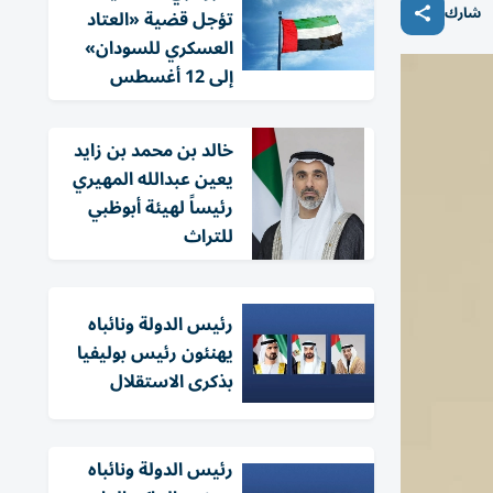
شارك
تؤجل قضية «العتاد
العسكري للسودان»
إلى 12 أغسطس
خالد بن محمد بن زايد
يعين عبدالله المهيري
رئيساً لهيئة أبوظبي
للتراث
رئيس الدولة ونائباه
يهنئون رئيس بوليفيا
بذكرى الاستقلال
رئيس الدولة ونائباه