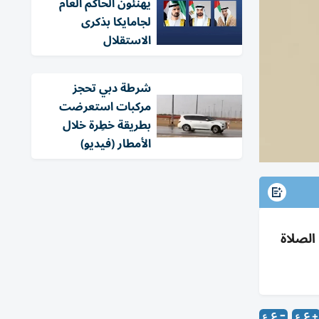
يهنئون الحاكم العام
لجامايكا بذكرى
الاستقلال
شرطة دبي تحجز
مركبات استعرضت
بطريقة خطِرة خلال
الأمطار (فيديو)
رة ومحاورها عن الصلاة