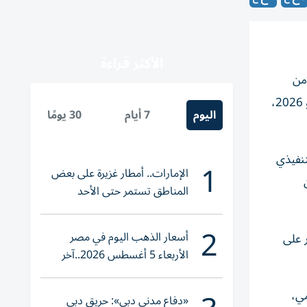
الأكثر قراءة
 من
صاحب السموّ الشيخ الدكتور سلطان بن محمد القاسمي، عضو المجلس الأعلى حاكم الشارقة، حفظه الله، من 20 يونيو إلى 2 يوليو 2026،
اليوم
7 أيام
30 يومًا
نفيذي
1
الإمارات.. أمطار غزيرة على بعض
المناطق تستمر حتى الأحد
2
أسعار الذهب اليوم في مصر
ر على
الأربعاء 5 أغسطس 2026..آخر
تحديث لعيار 21
مي،
«دفاع مدني دبي»: حريق دبي