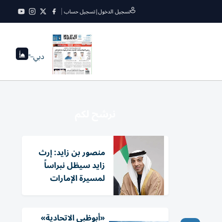
تسجيل الدخول
|
تسجيل حساب
دبي
--°
نرشح لكم
منصور بن زايد: إرث
زايد سيظل نبراساً
لمسيرة الإمارات
«أبوظبي الاتحادية»