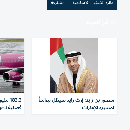
دائرة الشؤون الإسلامية
الشارقة
اقرأ المزيد
منصور بن زايد: إرث زايد سيظل نبراساً
183.3 
لمسيرة الإمارات
فصلية لـ«وي