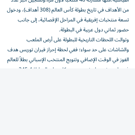
من الأهداف في تاريخ بطولة كأس العالم (308 أهداف)، ودخول
تسعة منتخبات إفريقية في المراحل الإقصائية، إلى جانب
حضور ثماني دول عربية في البطولة.
وتوالت اللحظات التاريخية للبطولة على أرض الملعب
والشاشات على حد سواء؛ ففي لحظة إحراز فيران توريس هدف
الفوز في الوقت الإضافي وتتويج المنتخب الإسباني بطلاً للعالم
في ملعب نيويورك نيو جيرسي، كان يتابع المباراة 245.4
مليون مشاهد في جميع أنحاء منطقة الشرق الأوسط وشمال
إفريقيا، وهو ما يعادل %68.6 من إجمالي عدد السكان البالغين
فيها.
وبالمثل، تابع 192.6 مليون مشاهد المباراة التي كادت فيها
مصر تُخرج منتخب الأرجنتين، بطل مونديال 2022، من
المنافسات في دور الـ 16، وهو أعلى معدل مشاهدة لمباراة
تضم فريقاً عربياً.