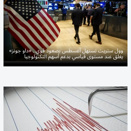
وول ستريت تستهل أغسطس بصعود قوي.. «داو جونز»
يغلق عند مستوى قياسي بدعم أسهم التكنولوجيا