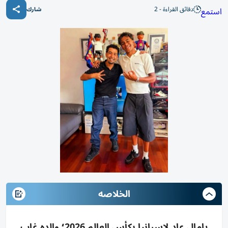
دقائق القراءة - 2
استمع
شارك
الخلاصه
يامال عاد لإسبانيا بكأس العالم 2026؛ والده غاب