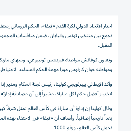
تجمع بين منتخبي تونس واليابان، ضمن منافسات المجموعة ا
المقبل.
ويعاون كوفاتش مواطناه فيرينتس تونييوغي، وميهاي ماريكا،
ومواطنه خوان كارلوس مورا مهمة الحكم المساعد الاحتياطي،
وأكد الإيطالي بييرلويجي كولينا، رئيس لجنة الحكام ومدير إدا
لاختيار أفضل حكم لكل مباراة، مشيراً إلى أن مصادفة إدارته للمباراة رقم 1000 تضفي على المهمة 
بعداً تاريخياً إضافياً. وأضاف أن «فيفا» قرر الاحتفاء ب
تحمل كأس العالم، ورقم 1000.