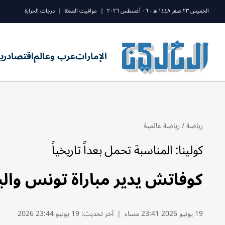
الخميس ٢٣ صفر ١٤٤٨ ه - ٠٦ أغسطس ٢٠٢٦
|
مواقيت الصلاة
|
درجات الحرارة
الإمارات
عرب وعالم
اقتصاد
ري
رياضة
/
رياضة عالمية
كولينا: المناسبة تحمل بعداً تاريخياً
كوفاتش يدير مباراة تونس واليا
19 يونيو 2026 23:41 مساء
|
آخر تحديث:
19 يونيو 23:44 2026