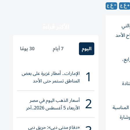
س العالم، والتي
الأكثر قراءة
 الأحد
اليوم
7 أيام
30 يومًا
بع،
1
الإمارات.. أمطار غزيرة على بعض
المناطق تستمر حتى الأحد
تادة
2
أسعار الذهب اليوم في مصر
رقم 1000 في تاريخ البطولة يمنح المناسبة
الأربعاء 5 أغسطس 2026..آخر
تحديث لعيار 21
شارة
«دفاع مدني دبي»: حريق دبي