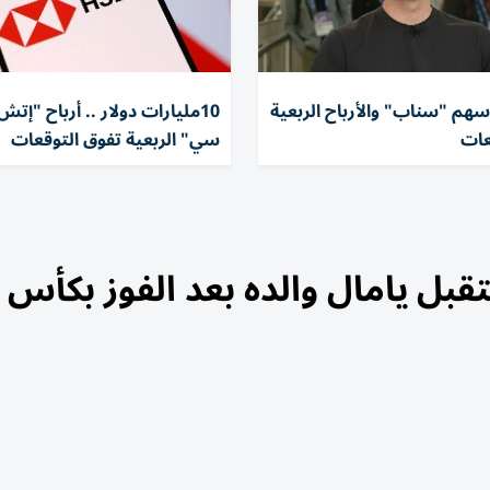
 سهم "سناب" والأرباح الربعية
10مليارات دولار .. أرباح "إ
عات
سي" الربعية تفوق التوقعات
ل يامال والده بعد الفوز بكأس