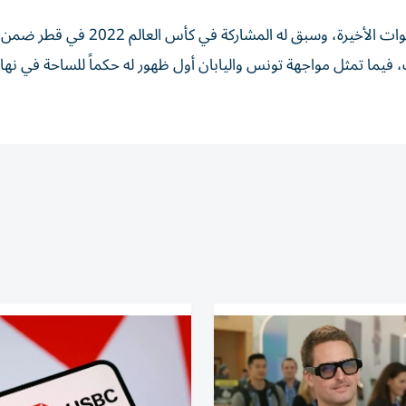
ويُعد كوفاتش (41 عاماً) من أبرز الحكام الأوروبيين، في السنوات الأخيرة، وسبق له المشار
فيما تمثل مواجهة تونس واليابان أول ظهور له حكماً للساحة في نها