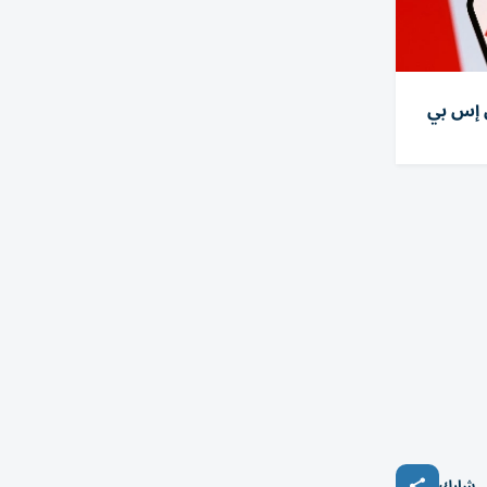
تش إس بي
شارك