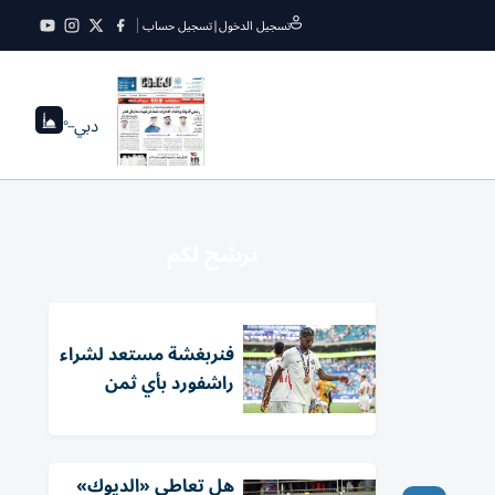
تسجيل الدخول
|
تسجيل حساب
دبي
--°
نرشح لكم
فنربغشة مستعد لشراء
راشفورد بأي ثمن
هل تعاطى «الديوك»