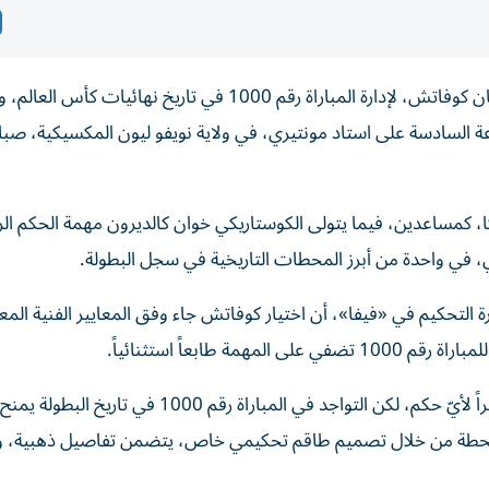
اختار الاتحاد الدولي لكرة القدم «فيفا»، الحكم الروماني إستفان كوفاتش، لإدارة المباراة رقم 1000 في تاريخ نهائيات كأ
لسادسة على استاد مونتيري، في ولاية نويفو ليون المكسيكية، صباح
 كمساعدين، فيما يتولى الكوستاريكي خوان كالديرون مهمة الحكم الرا
 في واحدة من أبرز المحطات التاريخية في سجل البطولة.
رة التحكيم في «فيفا»، أن اختيار كوفاتش جاء وفق المعايير الفنية المع
طابعاً استثنائياً.
وقال كولينا إن إدارة أي مباراة في كأس العالم تمثل شرفاً كبيراً لأيّ حكم، لكن التواجد في المباراة 
هذه المحطة من خلال تصميم طاقم تحكيمي خاص، يتضمن تفاصيل ذهبية، و