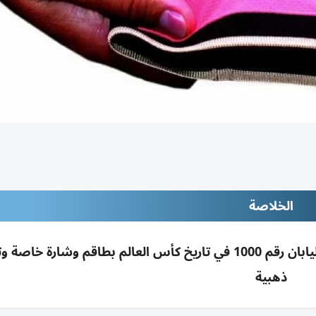
الخلاصة
فيفا يختار الروماني كوفاتش لإدارة مباراة تونس واليابان رقم 1000 في تاريخ كأس العالم بطاقم وش
ذهبية