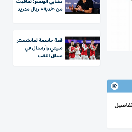
تشابي ألونسو: تعافيت
من «ندبة» ريال مدريد
قمة حاسمة لمانشستر
سيتي وأرسنال في
سباق اللقب
ارة خاصة وتفاصيل