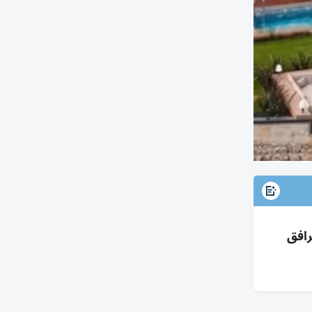
 تضم 8 غرف و6 حمامات ومرافق