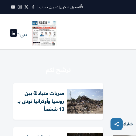
تسجيل الدخول
|
تسجيل حساب
دبي
--°
نرشح لكم
ضربات متبادلة بين
روسيا وأوكرانيا تودي بـ
13 شخصاً
شارك