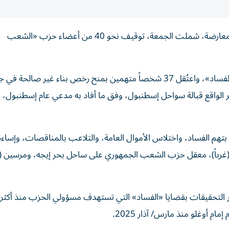
واصلت الحكومة التركية تنفيذ حملة اعتقالات في صفوف المعارضة، شملت الجمعة، توقيف نحو 40 من أعضاء حزب «الشعب
وفي هذا الإطار، أُصدرت الجمعة 47 مذكرة توقيف بتهمة «الفساد»، واعتُقل 37 شخصاً متهمين بمنح رخص بناء غير صالحة ف
ير الواقع قبالة سواحل إسطنبول، وفق ما أفاد به مدعي عام إسطنبول، 
بتهم الفساد، واختلاس الأموال العامة، والتلاعب بالمناقصات، وإساءة
غرباً)، معقل حزب الشعب الجمهوري على ساحل بحر إيجه، ومرسين (جن
ار التحقيقات بقضايا «الفساد» التي تستهدف مسؤولي الحزب منذ أكثر 
 أوغلو منذ مارس/ آذار 2025.