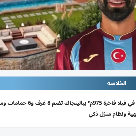
الخلاصه
بعد انتقال محمد صلاح لطرابزون سبور، سيقيم في فيلا فاخرة 975م² بيالينجاك
هية ونظام منزل ذكي