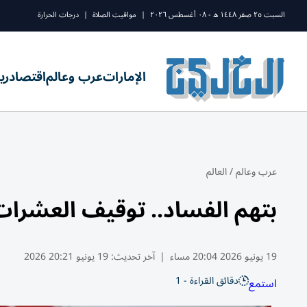
السبت ٢٥ صفر ١٤٤٨ ه - ٠٨ أغسطس ٢٠٢٦
|
مواقيت الصلاة
|
درجات الحرارة
الإمارات
عرب وعالم
اقتصاد
ري
عرب وعالم
/
العالم
بتهم الفساد.. توقيف العشرا
19 يونيو 2026 20:04 مساء
|
آخر تحديث:
19 يونيو 20:21 2026
دقائق القراءة - 1
استمع