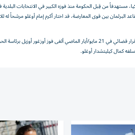
مستهدفاً من قِبل الحكومة منذ فوزه الكبير في الانتخابات البلدية 
دد من مقاعد البرلمان بين قوى المعارضة، قد اختار أكرم إمام أوغلو مرشحاً له ل
ويشهد الحزب راهناً أزمة حادة على مستوى قيادته؛ إذ صدر قرار قضائي في 21 مايو/أيار الماضي ألغى فوز أوزغور أوزيل 