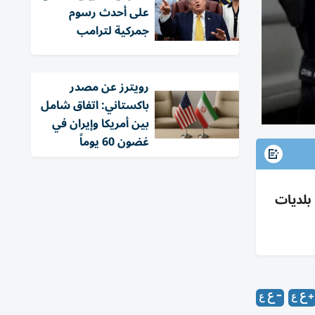
على أحدث رسوم
جمركية لترامب
‏رويترز عن مصدر
باكستاني: اتفاق شامل
بين أمريكا وإيران في
غضون 60 يوماً
استهداف بلديات