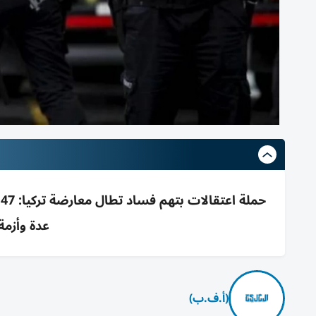
عدة وأزمة
(أ.ف.ب)