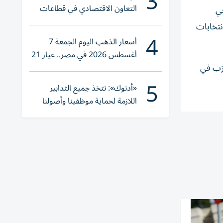
3
التعاون الاقتصادي في قطاعات
في
حيوية
لانتخابات
4
أسعار الذهب اليوم الجمعة 7
أغسطس 2026 في مصر.. عيار 21
يقترب من هذا الرقم
برئاسة الحزب في
5
«أدنوك»: نتخذ جميع التدابير
اللازمة لحماية موظفينا وأصولنا
وعملياتنا