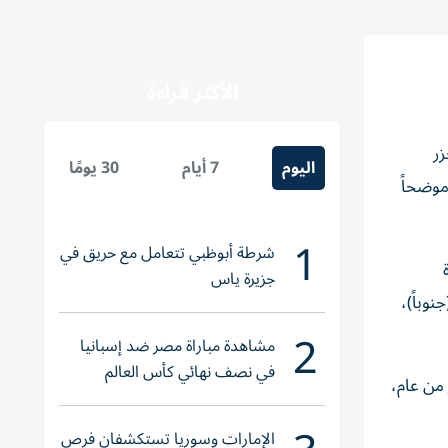
الأكثر قراءة
ي جزر
اليوم
7 أيام
30 يومًا
موضحاً
1
شرطة أبوظبي تتعامل مع حريق في
جزيرة ياس
وباً)،
2
مشاهدة مباراة مصر ضد إسبانيا
في نصف نهائي كأس العالم
من عام،
لناشئات اليد 2026
الإمارات وسوريا تستكشفان فرص