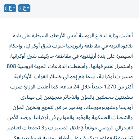
أعلنت وزارة الدفاع الروسية أمس الأربعاء، السيطرة على بلدة
بلاغوداتنويه في مقاطعة زابوريجيا جنوب شرق أوكرانيا، وإحكام
السيطرة على بلدة أرتيلنويه في مقاطعة خاركيف شرق أوكرانيا،
واستمرار تقدم قواتها، وأسقطت الدفاعات الجوية الروسية 808
مسيرات أوكرانية، بينما بلغ إجمالي خسائر القوات الأوكرانية
أكثر من 1270 جندياً خلال 24 ساعة، كما أعلنت الوزارة ضرب
سفينتين محملتين بالمؤن والذخائر متجهتين إلى ميناءي
أوديسا وتشورنومورسك، وتدمير مرافق لتفريغ وتخزين المؤن
والشحنات العسكرية والوقود والموانئ في أوكرانيا. ورصد الأمن
الفيدرالي الروسي موقعاً لإطلاق المسيرات و3 تجمعات لعناصر
تخريبية تابعة لقوات كييف على أطراف مدينة قسطنطينوفكا