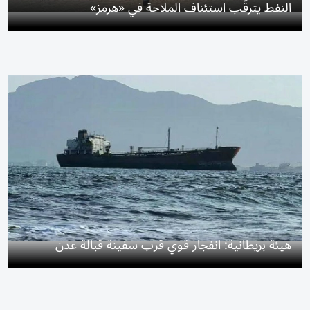
النفط يترقّب استئناف الملاحة في «هرمز»
هيئة بريطانية: انفجار قوي قرب سفينة قبالة عدن