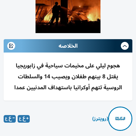
الخلاصه
هجوم ليلي على مخيمات سياحية في زابوريجيا
يقتل 8 بينهم طفلان ويصيب 14 والسلطات
الروسية تتهم أوكرانيا باستهداف المدنيين عمدا
(رويترز)