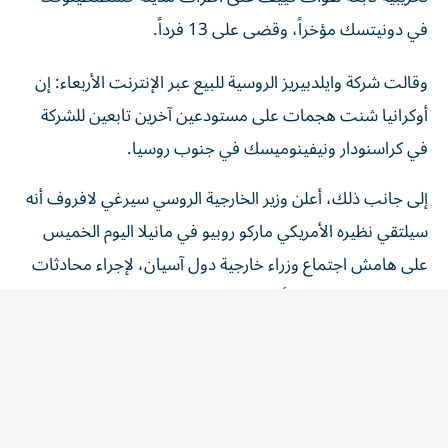
في دونيتسك مؤخراً، وقضى على 13 فرداً.
وقالت شركة وايلدبيريز الروسية للبيع عبر الإنترنت الأربعاء: ‌إن
أوكرانيا شنت هجمات على مستودعين آخرين تابعين ​للشركة
في ‌كراسنودار ونيفينوميسك في جنوب روسيا.
إلى جانب ذلك، أعلن وزير الخارجية الروسي سيرغي لافروف أنه
سيلتقي نظيره الأمريكي ماركو روبيو في مانيلا اليوم الخميس
على هامش اجتماع وزراء خارجية دول آسيان، لإجراء محادثات
تتركز حول الحرب في أوكرانيا.(وكالات)
عرب وعالم
/
العالم
«الطاقة الذرية» تدين مقتل