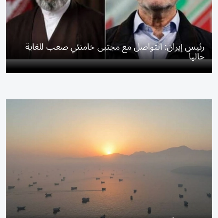
رئيس إيران: التواصل مع مجتبى خامنئي صعب للغاية
حالياً