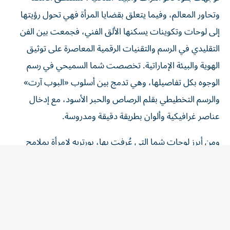
وتحاور المعالم، وفيما يتعلق بقضايا المرأة فهي تحول رؤيتها
إلى لوحات وتكوينات يسكنها الألق الفني، فجمعت بين الفن
التقليدي في الرسم والتقنيات الرقمية المعاصرة على توثيق
الهوية والبيئة الإماراتية. تخصصت شما السميحي في رسم
الوجوه بكل تفاصيلها، وهي تدمج بين أسلوب «البوب آرت»
والرسم التخطيطي بقلم الرصاص والحبر الأسود، مع إدخال
عناصر غرافيكية وألوان بطريقة دقيقة ومدروسة.
ومن أبرز لوحات شما التي عُرِفت بها، بورتريه لامرأة بملامح
هادئة، ترتدي واحداً من الأزياء التقليدية التراثية الإماراتية المزينة
بنقوش هندسية مستوحاة من التطريز القديم، وتظهر في خلفية
اللوحة مجموعة من الرموز البسيطة، كالأسماك الصغيرة المعلقة
التي تتدلى في الخلفية كعنصر تجريدي أيقوني لافت. وهو
اشتغال فني يشير إلى البيئة التراثية ودورها في الهوية