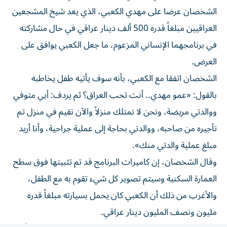
الشخصان عرضا على مهدي الكعبي، الذي يعد شيخ المشجعين
العراقيين مبلغاً قدره 500 ألف دينار عراقي في حال مشاركته
في برنامجهما الإنساني المزعوم، ما جعل الكعبي يوافق على
العرض.
الشخصان اتفقا مع الكعبي، بأنه سوف يأتيه طفل يخاطبه
بالقول: «عمو مهدي.. أنت تحب العراق؟ ثم يردف: أبي متوفي
ووالدتي مريضة، ونحن لا نمتلك منزلاً والآن نقيم في منزل تم
تأجيره من صاحبه، ووالدتي بحاجة إلى عملية جراحية، وأنا أريد
مبلغ عملية والدتي منك».
وقال الشخصان، إن كاميرات البرنامج قد تم تثبيتها فوق سطح
العمارة السكنية وسيتم تصوير كل شيء تقوم به مع الطفل،
والأغرب من ذلك أن الكعبي كان يحمل بسيارته مبلغاً قدره
مليون ونصف المليون دينار عراقي.
وعندما وصل الطفل قام الكعبي بإطلاق صرخة كبيرة: «الله أكبر»