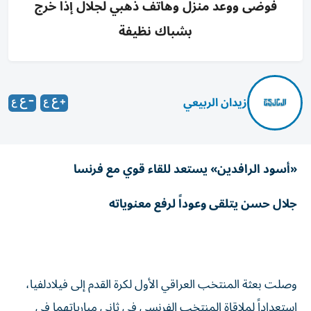
فوضى ووعد منزل وهاتف ذهبي لجلال إذا خرج
بشباك نظيفة
زيدان الربيعي
«أسود الرافدين» يستعد للقاء قوي مع فرنسا
جلال حسن يتلقى وعوداً لرفع معنوياته
وصلت بعثة المنتخب العراقي الأول لكرة القدم إلى فيلادلفيا،
استعداداً لملاقاة المنتخب الفرنسي في ثاني مبارياتهما في