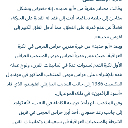
وقالت مصادر مقربة من «أبو حديد»، إنه «تعرض وبشكل
مفاجئ إلى جلطة دماغية، أدت إلى فقدانه القدرة على الحركة،
فضلاً عن عدم قدرته على النطق، مما أدخل القلق الكبير إلى
نفوس محبيه».
ويعد «أبو حديد» من خيرة مدربي حراس المرمى في الكرة
العراقية، حيث عمل مدرباً لحراس مرمى المنتخب العراقي
الأول لكرة القدم لسنوات عدة في ثمانينات القرن، وتوج عمله
هذه بالإشراف على حراس مرمى المنتخب المذكور في مونديال
المكسيك 1986 إلى جانب المدرب البرازيلي ايفرستو، الذي قاد
«أسود الرافدين» في ذلك المونديال.
وفي الملاعب، لم يأخذ فرصته الكاملة في اللعب، لأنه تواجد
إلى جانب رعد حمودي، أحد أبرز حراس المرمى في فريق
الشرطة والمنتخبات العراقية في سبعينات وثمانينات القرن