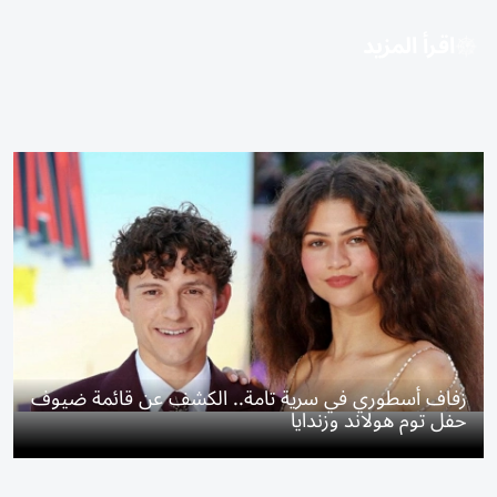
اقرأ المزيد
زفاف أسطوري في سرية تامة.. الكشف عن قائمة ضيوف
حفل توم هولاند وزندايا