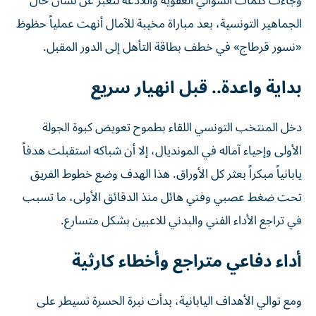
وجاءت كلمات الشوالي العفوية واللاذعة لتعبر عن لسان حال
الجماهير التونسية، بعد مباراة مخيبة للآمال أنهت عملياً حظوظ
«نسور قرطاج» في خطف بطاقة التأهل إلى الدور المقبل.
بداية واعدة.. قبل انهيار سريع
دخل المنتخب التونسي اللقاء بطموح تعويض كبوة الجولة
الأولى وإحياء آماله في المونديال، إلا أن شباكه استقبلت هدفاً
يابانياً مبكراً بعثر كل الأوراق. هذا الهدف وضع خطوط الفريق
تحت ضغط عصبي وفني هائل منذ الدقائق الأولى، ما تسبب
في تراجع الأداء الفني والبدني للاعبين بشكل متسارع.
أداء دفاعي متراجع وأخطاء كارثية
ومع توالي الأهداف اليابانية، بدأت نبرة الحسرة تسيطر على