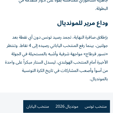
جاهزية الساموراي للمنافسة بقوة على أدوار متقدمة في
البطولة.
وداع مرير للمونديال
بإطلاق صافرة النهاية، تجمد رصيد تونس دون أي نقطة بعد
جولتين، بينما رفع المنتخب الياباني رصيده إلى 4 نقاط. وتنتظر
«نسور قرطاج» مواجهة شرفية وأشبه بالمستحيلة في الجولة
الأخيرة أمام المنتخب الهولندي، ليسدل الستار مبكراً على واحدة
من أسوأ وأصعب المشاركات في تاريخ الكرة التونسية
بالمونديال.
منتخب تونس
مونديال 2026
منتخب اليابان