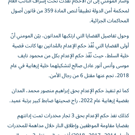
وأشار المومني إلى أن الأحكام نفذت تحت إشراف النائب العام
لمحكمة أمن الدولة تطبيقاً لنص المادة 359 من قانون أصول
المحاكمات الجزائية.
وحول تفاصيل القضايا التي ارتكبها المدانون، بيّن المومني أنّ
أولى القضايا التي نُفّذ حكم الإعدام بالمُدانين بها كانت قضية
خلية السلط، حيث نُفّذ حكم الإعدام بكل من محمود نايف
موسى وأنس أنور عادل صالح لتشكيلهما خلية إرهابية في عام
2018، نجم عنها مقتل 6 من رجال الأمن.
كما تم تنفيذ حكم الإعدام بحق إبراهيم منصور محمد، المدان
بقضية إرهابية عام 2022، راح ضحيتها ضابط كبير برتبة عميد.
كذلك نفذ حكم الإعدام بحق 3 تجار مخدرات تمت إدانتهم
بقضايا مقاومة الموظفين وإطلاق النار خلال مداهمة للمخدرات