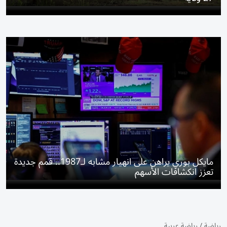
مايكل بوري يراهن على انهيار مشابه لـ1987.. قمم جديدة
تعزز انكشافات الأسهم
رياضة
/
رياضة عربية