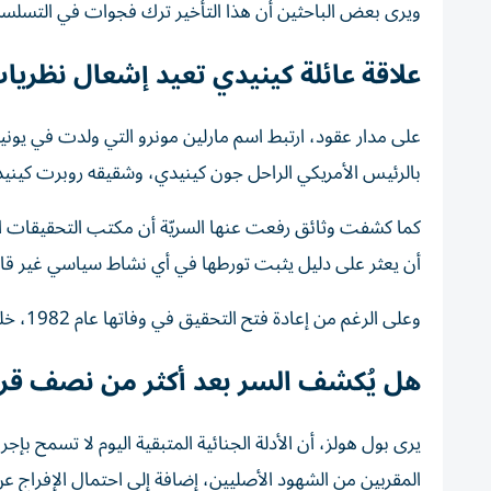
ويرى بعض الباحثين أن هذا التأخير ترك فجوات في التسلس
علاقة عائلة كينيدي تعيد إشعال نظريات
بالرئيس الأمريكي الراحل جون كينيدي، وشقيقه روبرت كيني
كما كشفت وثائق رفعت عنها السريّة أن مكتب التحقيقات الف
أن يعثر على دليل يثبت تورطها في أي نشاط سياسي غير قان
وعلى الرغم من إعادة فتح التحقيق في وفاتها عام 1982، خلصت السلطات الأمريكية إلى عدم وجود أدلة كافية تشير إلى وقوع جريمة قتل.
هل يُكشف السر بعد أكثر من نصف قر
يرى بول هولز، أن الأدلة الجنائية المتبقية اليوم لا تسمح ب
المقربين من الشهود الأصليين، إضافة إلى احتمال الإفراج ع