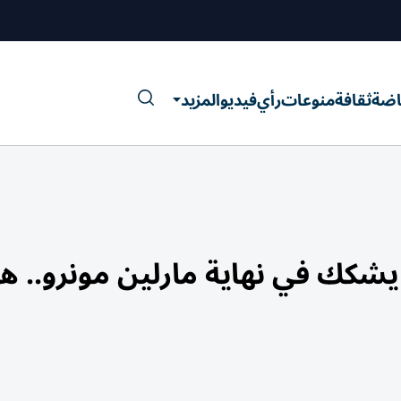
اضة
ثقافة
منوعات
رأي
فيديو
المزيد
محقق يشكك في نهاية مارلين مونرو.. ه