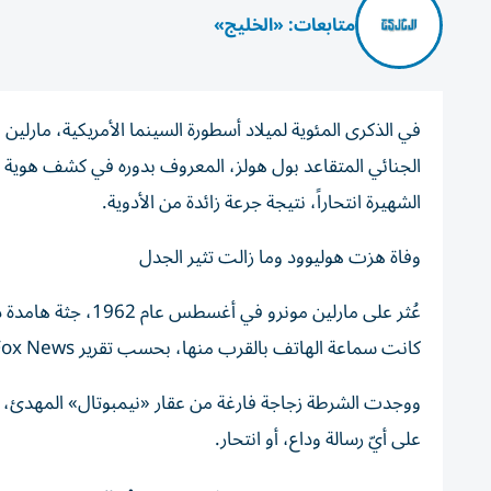
متابعات: «الخليج»
في الذكرى المئوية لميلاد أسطورة السينما الأمريكية، مارلي
الجنائي المتقاعد بول هولز، المعروف بدوره في كشف هوية عد
الشهيرة انتحاراً، نتيجة جرعة زائدة من الأدوية.
وفاة هزت هوليوود وما زالت تثير الجدل
عُثر على مارلين مو
كانت سماعة الهاتف بالقرب منها، بحسب تقرير Fox News.
ووجدت الشرطة زجاجة فارغة من عقار «نيمبوتال» المهدئ، الذ
على أيّ رسالة وداع، أو انتحار.