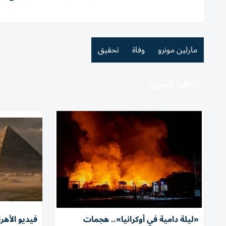
مارلين مونرو
وفاة
تحقيق
اقرأ المزيد
«ليلة دامية في أوكرانيا».. هجمات
فيديو الأهر