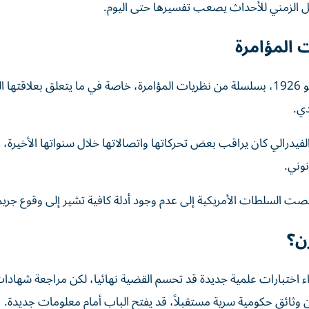
ل الزمني للأحداث يصعب تفسيرها حتى اليوم.
 المؤامرة
على مدار عقود، ارتبط اسم مارلين مونرو التي ولدت في يونيو 1926، بسلسلة من نظريات المؤامرة، خاصة في ما يتعلق بعل
دي.
يدرالي كان يراقب بعض تحركاتها واتصالاتها خلال سنواتها الأخيرة،
وني.
ن؟
إجراء اختبارات علمية جديدة قد تحسم القضية نهائيا، لكن مراجعة شهادا
ن وثائق حكومية سرية مستقبلاً، قد يفتح الباب أمام معلومات جديدة.