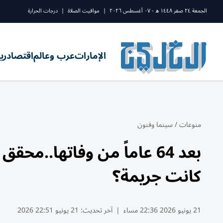
الجمعة ٢٤ صفر ١٤٤٨ ه - ٠٧ أغسطس ٢٠٢٦
|
مواقيت الصلاة
|
درجات الحرارة
الإمارات
عرب وعالم
اقتصاد
ري
منوعات
/
سينما وفنون
بعد 64 عاماً من وفاتها..
كانت جريمة؟
21 يونيو 2026 22:36 مساء
|
آخر تحديث:
21 يونيو 22:51 2026