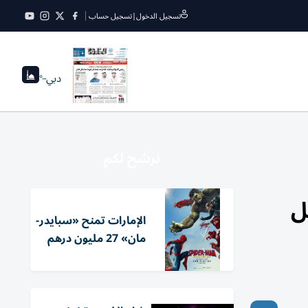
تسجيل الدخول
|
تسجيل حساب
دبي
--°
نرشح لكم
ل
الإمارات تمنح «سبايدر-
مان» 27 مليون درهم