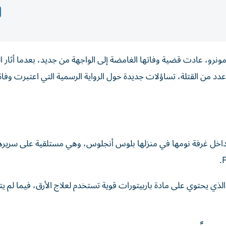
ن مونرو، عادت قضية وفاتها الغامضة إلى الواجهة من جديد، بعدما أثار 
د من القتلة، تساؤلات جديدة حول الرواية الرسمية التي اعتبرت وفاة
نرو في أغسطس عام 1962، جثة هامدة داخل غرفة نومها في منزلها بلوس أنجلوس، وهي مستلقية على سري
ي يحتوي على مادة باربيتورات قوية تستخدم لعلاج الأرق، فيما لم يتم