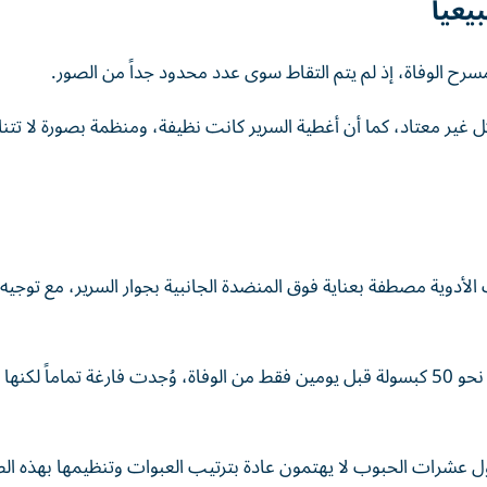
عياً
رح الوفاة، إذ لم يتم التقاط سوى عدد محدود جداً من الصور.
 غير معتاد، كما أن أغطية السرير كانت نظيفة، ومنظمة بصورة لا تت
 الأدوية مصطفة بعناية فوق المنضدة الجانبية بجوار السرير، مع توجيه
وأشار إلى أن زجاجة عقار «نيمبوتال» التي كانت تحتوي على نحو 50 كبسولة قبل يومين فقط من الوفاة، وُجدت فارغة تمام
ل عشرات الحبوب لا يهتمون عادة بترتيب العبوات وتنظيمها بهذه الص