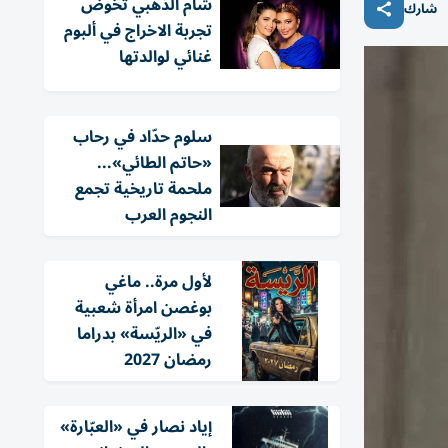
شام الذهبي تخوض
شارك
تجربة الاخراج في ألبوم
غنائي لوالدتها
سلوم حدّاد في رحاب
«حاتم الطائي»...
ملحمة تاريخية تجمع
النجوم العرب
لأول مرة.. ماغي
بوغصن امرأة شعبية
في «الريّسة» بدراما
رمضان 2027
إياد نصار في «العبّارة»