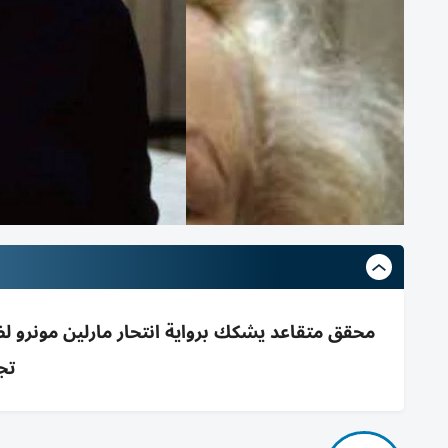
محقق متقاعد يشكك برواية انتحار مارلين مونرو لض
تج