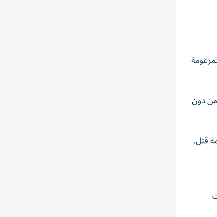
اقتها المزعومة
 من دون
ت