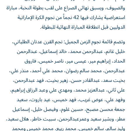
والضيوف، ويسبق نهائي الصراع على لقب بطولة النخبة، مباراة
استعراضية يشارك فيها 42 نجماً من نجوم الكرة الإماراتية
الدوليين قبل انطلاقة المباراة النهائية للبطولة.
وتضم قائمة نجوم الزمن الجميل: نجم القرن عدنان الطلياني،
خليل غانم، عبدالرحمن محمد، خالد إسماعيل، عبدالرحمن
الحداد، إبراهيم مير، عيسى مير، ناصر خميس، فاروق
عبدالرحمن، محمد سالم رضوان، محمد علي أحمد، منذر علي،
بخيت سعد، عبدالقادر حسن، زهير بخيت، فهد عبدالرحمن،
علي ثاني، عبدالعزيز محمد، ومهدي علي وعبد الرزاق إبراهيم،
وفهد علي، عوض غريب، فهد خميس، عيد باروت، سعيد
جمعة محسن مصبح، حسين غلوم، وفيصل خليل، إسماعيل
مطر، وبشير سعيد وعمرعبدالرحمن، سبيت خاطر، هلال سعيد،
وليد سالم، سالم خميس، محمد ربيع، محمد خميس ومحمد