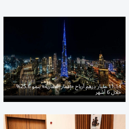
11.14 مليار درهم أرباح «إعمار العقارية» بنمو 25.6%
خلال 6 أشهر