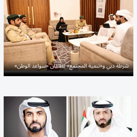
شرطة دبي و«تنمية المجتمع» تطلقان «سواعد الوطن»