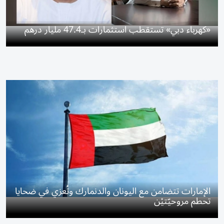
«كهرباء دبي» تستقطب استثمارات بـ47.4 مليار درهم
الإمارات تتضامن مع اليونان والدنمارك وتُعزي في ضحايا
تحطم مروحيّتيْن