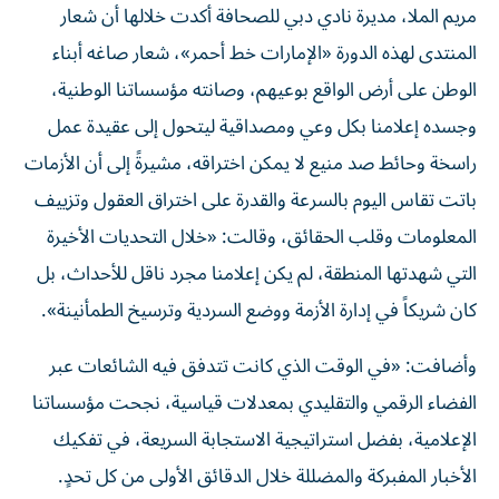
مريم الملا، مديرة نادي دبي للصحافة أكدت خلالها أن شعار
المنتدى لهذه الدورة «الإمارات خط أحمر»، شعار صاغه أبناء
الوطن على أرض الواقع بوعيهم، وصانته مؤسساتنا الوطنية،
وجسده إعلامنا بكل وعي ومصداقية ليتحول إلى عقيدة عمل
راسخة وحائط صد منيع لا يمكن اختراقه، مشيرةً إلى أن الأزمات
باتت تقاس اليوم بالسرعة والقدرة على اختراق العقول وتزييف
المعلومات وقلب الحقائق، وقالت: «خلال التحديات الأخيرة
التي شهدتها المنطقة، لم يكن إعلامنا مجرد ناقل للأحداث، بل
كان شريكاً في إدارة الأزمة ووضع السردية وترسيخ الطمأنينة».
وأضافت: «في الوقت الذي كانت تتدفق فيه الشائعات عبر
الفضاء الرقمي والتقليدي بمعدلات قياسية، نجحت مؤسساتنا
الإعلامية، بفضل استراتيجية الاستجابة السريعة، في تفكيك
الأخبار المفبركة والمضللة خلال الدقائق الأولى من كل تحدٍ.