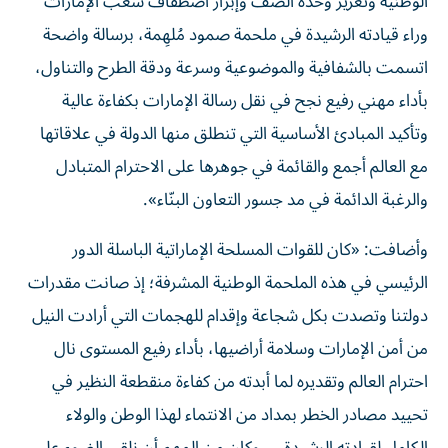
الوطنية وتعزيز وحدة الصف وإبراز اصطفاف شعب الإمارات
وراء قيادته الرشيدة في ملحمة صمود مُلهِمة، برسالة واضحة
اتسمت بالشفافية والموضوعية وسرعة ودقة الطرح والتناول،
بأداء مهني رفيع نجح في نقل رسالة الإمارات بكفاءة عالية
وتأكيد المبادئ الأساسية التي تنطلق منها الدولة في علاقاتها
مع العالم أجمع والقائمة في جوهرها على الاحترام المتبادل
والرغبة الدائمة في مد جسور التعاون البنّاء».
وأضافت: «كان للقوات المسلحة الإماراتية الباسلة الدور
الرئيسي في هذه الملحمة الوطنية المشرفة؛ إذ صانت مقدرات
دولتنا وتصدت بكل شجاعة وإقدام للهجمات التي أرادت النيل
من أمن الإمارات وسلامة أراضيها، بأداء رفيع المستوى نال
احترام العالم وتقديره لما أبدته من كفاءة منقطعة النظير في
تحييد مصادر الخطر بمداد من الانتماء لهذا الوطن والولاء