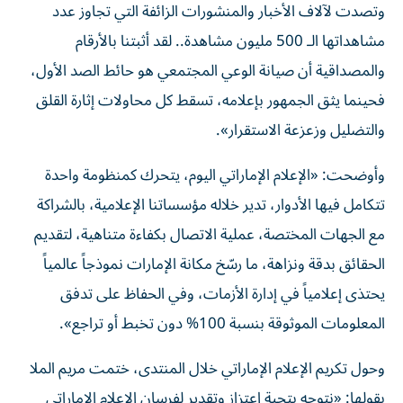
وتصدت لآلاف الأخبار والمنشورات الزائفة التي تجاوز عدد
مشاهداتها الـ 500 مليون مشاهدة.. لقد أثبتنا بالأرقام
والمصداقية أن صيانة الوعي المجتمعي هو حائط الصد الأول،
فحينما يثق الجمهور بإعلامه، تسقط كل محاولات إثارة القلق
والتضليل وزعزعة الاستقرار».
وأوضحت: «الإعلام الإماراتي اليوم، يتحرك كمنظومة واحدة
تتكامل فيها الأدوار، تدير خلاله مؤسساتنا الإعلامية، بالشراكة
مع الجهات المختصة، عملية الاتصال بكفاءة متناهية، لتقديم
الحقائق بدقة ونزاهة، ما رسّخ مكانة الإمارات نموذجاً عالمياً
يحتذى إعلامياً في إدارة الأزمات، وفي الحفاظ على تدفق
المعلومات الموثوقة بنسبة 100% دون تخبط أو تراجع».
وحول تكريم الإعلام الإماراتي خلال المنتدى، ختمت مريم الملا
بقولها: «نتوجه بتحية اعتزاز وتقدير لفرسان الإعلام الإماراتي