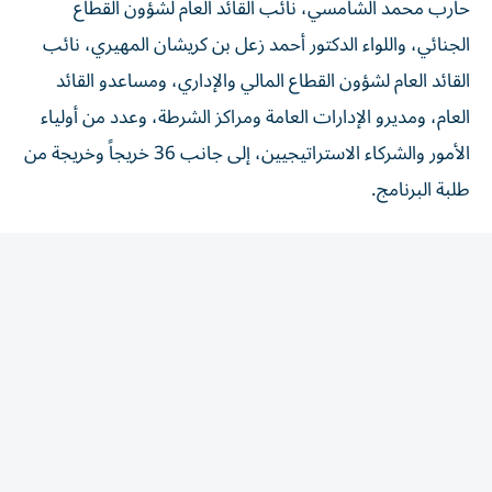
الجنائي، واللواء الدكتور أحمد زعل بن كريشان المهيري، نائب
القائد العام لشؤون القطاع المالي والإداري، ومساعدو القائد
العام، ومديرو الإدارات العامة ومراكز الشرطة، وعدد من أولياء
الأمور والشركاء الاستراتيجيين، إلى جانب 36 خريجاً وخريجة من
طلبة البرنامج.
وهنأ الفريق عبدالله المري الخريجين والقائمين على البرنامج
بنجاح تخريج دفعة جديدة، مؤكداً أن ما اكتسبه الطلبة من
معارف ومهارات وخبرات خلال رحلتهم التدريبية سيجعلهم
سفراء للوعي في مدارسهم ومجتمعهم.
الاستثمار في الإنسان
من جانبه، أكد العميد فيصل الخميري، مدير الإدارة العامة