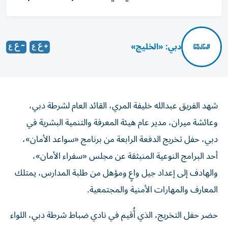
دبي: «الخليج»
شهد الفريق عبدالله خليفة المري، القائد العام لشرطة دبي،
وعائشة ميران، مدير عام هيئة المعرفة والتنمية البشرية في
دبي، حفل تخريج الدفعة الرابعة من برنامج «سواعد الأمان»،
أحد البرامج النوعية المنبثقة عن مجلس «سفراء الأمان»،
والهادف إلى إعداد جيل واعٍ ومؤهل من طلبة المدارس، يمتلك
المعارف والمهارات الأمنية والمجتمعية.
حضر حفل التخريج، الذي أُقيم في نادي ضباط شرطة دبي، اللواء
حارب محمد الشامسي، نائب القائد العام لشؤون القطاع