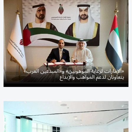
«الإمارات لرعاية الموهوبين» و«المبدعين العرب»
يتعاونان لدعم المواهب والإبداع