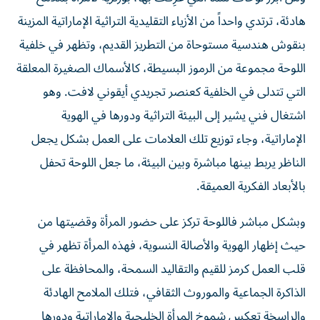
هادئة، ترتدي واحداً من الأزياء التقليدية التراثية الإماراتية المزينة
بنقوش هندسية مستوحاة من التطريز القديم، وتظهر في خلفية
اللوحة مجموعة من الرموز البسيطة، كالأسماك الصغيرة المعلقة
التي تتدلى في الخلفية كعنصر تجريدي أيقوني لافت. وهو
اشتغال فني يشير إلى البيئة التراثية ودورها في الهوية
الإماراتية، وجاء توزيع تلك العلامات على العمل بشكل يجعل
الناظر يربط بينها مباشرة وبين البيئة، ما جعل اللوحة تحفل
بالأبعاد الفكرية العميقة.
وبشكل مباشر فاللوحة تركز على حضور المرأة وقضيتها من
حيث إظهار الهوية والأصالة النسوية، فهذه المرأة تظهر في
قلب العمل كرمز للقيم والتقاليد السمحة، والمحافظة على
الذاكرة الجماعية والموروث الثقافي، فتلك الملامح الهادئة
والراسخة تعكس شموخ المرأة الخليجية والإماراتية ودورها