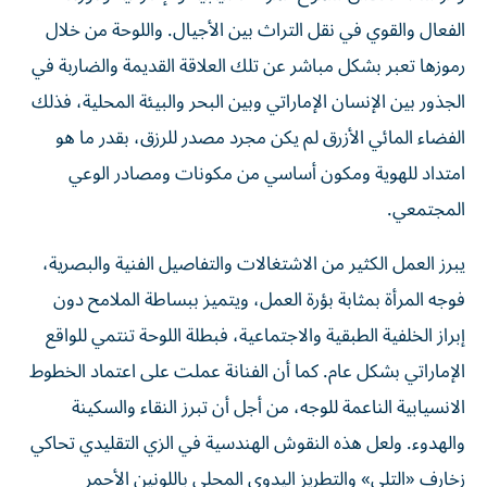
الفعال والقوي في نقل التراث بين الأجيال. واللوحة من خلال
رموزها تعبر بشكل مباشر عن تلك العلاقة القديمة والضاربة في
الجذور بين الإنسان الإماراتي وبين البحر والبيئة المحلية، فذلك
الفضاء المائي الأزرق لم يكن مجرد مصدر للرزق، بقدر ما هو
امتداد للهوية ومكون أساسي من مكونات ومصادر الوعي
المجتمعي.
يبرز العمل الكثير من الاشتغالات والتفاصيل الفنية والبصرية،
فوجه المرأة بمثابة بؤرة العمل، ويتميز ببساطة الملامح دون
إبراز الخلفية الطبقية والاجتماعية، فبطلة اللوحة تنتمي للواقع
الإماراتي بشكل عام. كما أن الفنانة عملت على اعتماد الخطوط
الانسيابية الناعمة للوجه، من أجل أن تبرز النقاء والسكينة
والهدوء. ولعل هذه النقوش الهندسية في الزي التقليدي تحاكي
زخارف «التلي» والتطريز اليدوي المحلي باللونين الأحمر