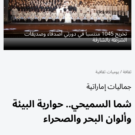
تخريج 1045 منتسباً في دورتي أصدقاء وصديقات
الشرطة بالشارقة
ثقافة
/
يوميات ثقافية
جماليات إماراتية
شما السميحي.. حوارية البيئة
وألوان البحر والصحراء