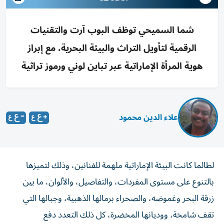
شما السميحي توظف البوب آرت والتقنيات
الرقمية لتأويل التراث والبيئة البحرية، مع إبراز
هوية المرأة الإماراتية عبر تباين لوني ورموز تراثية
علاء الدين محمود
لطالما كانت البيئة الإماراتية ملهمة للفنانين، وذلك لتميزها
بالتنوع على مستوى المفردات، والتفاصيل، والألوان، ما بين
زرقة البحر وغموضه، والصحراء برمالها الذهبية، وجبالها التي
تقف شامخة، ووديانها المخضرة، كل ذلك التعدد دفع