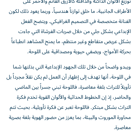
توزيع الألوان الداكنة والدافئة كالأزرق القاتم والأحمر على
الأطراف الجانبية، ما خلق توازناً هندسياً، وربما يعود ذلك لكون
الفنانة متخصصة في التصميم الغرافيكي. ويتضح الفعل
الإبداعي بشكل جلي من خلال ضربات الفرشاة التي جاءت
بشكل عريض متقاطع وغير منتظم، ما يمنح المشاهد انطباعاً
بحركة الأمواج، ويضفي حيوية ومصداقية على اللوحة.
ويبدو واضحاً من خلال تلك الجهود الإبداعية التي بذلتها شما
في اللوحة، أنها تهدف إلى إظهار أن العمل لم يكن نقلاً مجرداً بل
تأويلاً للتراث بلغة معاصرة، فاللوحة تبني جسراً بين الماضي
والحاضر، إذ إن الخطوط الحداثية والألوان القوية تخدم فكرة
التراث بشكل مبتكر. فاللوحة تعبر عن فكرة تأويلية، بحيث تتم
محاورة الموروث والبيئة، بما يعزز من حضور الهوية بلغة بصرية
معاصرة.