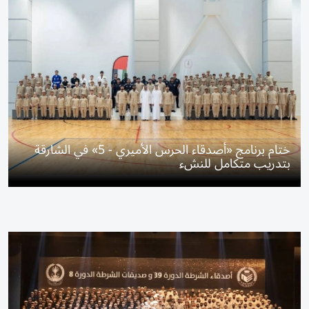
ختام برنامج «أصدقاء الحرس الأميري - 5» في الشارقة
بتدريب متكامل للنشء