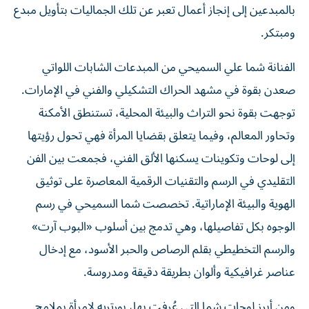
بالمبدعين إلى إنجاز أعمال تعبر عن تلك الجماليات بتأويل مبدع
ومبتكر.
الفنانة شما علي السميحي من المبدعات الشابات اللواتي
صعدن بقوة في مشهد الحراك التشكيلي والفني في الإمارات.
توجهت بقوة نحو التراث والبيئة المحلية، تستنطق الأمكنة
وتحاور المعالم، وفيما يتعلق بقضايا المرأة فهي تحول رؤيتها
إلى لوحات وتكوينات يسكنها الألق الفني، فجمعت بين الفن
التقليدي في الرسم والتقنيات الرقمية المعاصرة على توثيق
الهوية والبيئة الإماراتية. تخصصت شما السميحي في رسم
الوجوه بكل تفاصيلها، وهي تدمج بين أسلوب «البوب آرت»
والرسم التخطيطي بقلم الرصاص والحبر الأسود، مع إدخال
عناصر غرافيكية وألوان بطريقة دقيقة ومدروسة.
ومن أبرز لوحات شما التي عُرِفت بها، بورتريه لامرأة بملامح