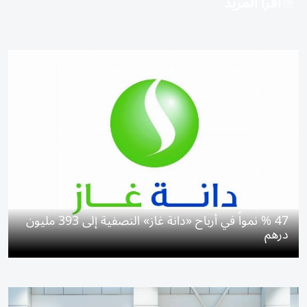
اقرأ المزيد
47 % نمواً في أرباح «دانة غاز» النصفية إلى 393 مليون
درهم