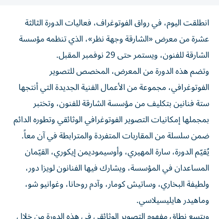
انطلقت اليوم، في رواق الفوتوغراف، فعاليات الدورة الثالثة
عشرة من معرض «الشارقة وجهة نظر»، الذي تنظمه مؤسسة
الشارقة للفنون، ويستمر حتى 29 نوفمبر المقبل.
وتضم هذه الدورة من المعرض، المخصص للتصوير
الفوتوغرافي، مجموعة من الأعمال الفنية الجديدة التي أنتجها
ستة فنانين بتكليف من مؤسسة الشارقة للفنون، وتختبر
بمجملها إمكانيات التصوير الفوتوغرافي الوثائقي وتطوره الدائم
ضمن سلسلة من المقاربات المتفردة والمترابطة في آن معاً.
يُقيّم الدورة، سارة المهيري، وأوسيموديمن إيكوري، القيّمان
المساعدان في المؤسسة، ويشارك فيها الفنانون لويزا دور،
ولطيفة البخاري، وساتيش كومار، وآدم روحانا، وغوانيو شو،
وماهيدر هايليسيلاسي.
ويتسع نطاق مفهوم التصوير الوثائقي في هذه الدورة من خلال