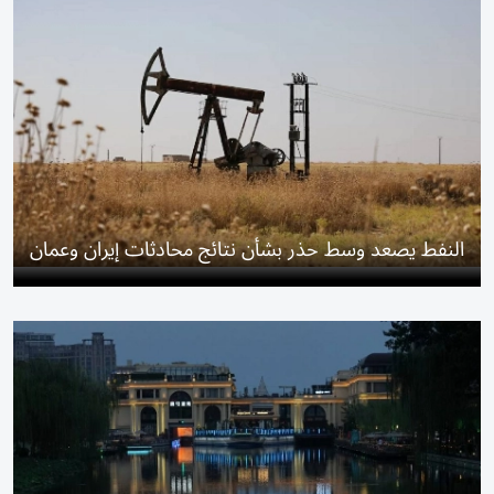
النفط يصعد وسط حذر بشأن نتائج محادثات إيران وعمان