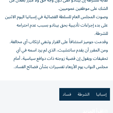
نقابة للشرطة ‌إن بينادو ألقى دون وجه حق ولا مبرر بظلال من
الشك على موظفين عموميين.
وصوت المجلس العام للسلطة القضائية ‌في إسبانيا ‌اليوم الاثنين
على بدء إجراءات ⁠تأديبية بحق بينادو بسبب عدم احترامه
للشرطة.
وقدمت ‌جوميز استئنافاً على القرار وتنفي ارتكاب أي مخالفة.
ومن المقرر أن يقدم سانتشيث، الذي لم ⁠يرد اسمه في أي
تحقيقات ويقول إن ​قضية زوجته ذات دوافع سياسية، أمام
مجلس النواب يوم الأربعاء تفسيرات بشأن فضائح الفساد.
إسبانيا
الشرطة
فساد
اقرأ المزيد