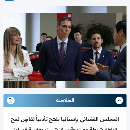
الخلاصة
المجلس القضائي بإسبانيا يفتح تأديباً لقاضٍ لمح
تواطؤ شرطة مع زوجة سانتشيث بقضية فساد؛