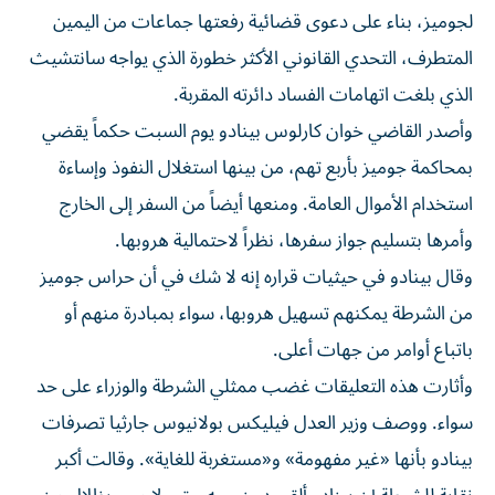
لجوميز، بناء على دعوى قضائية رفعتها جماعات ‌من اليمين
المتطرف، التحدي القانوني الأكثر خطورة الذي يواجه ⁠سانتشيث
الذي بلغت اتهامات الفساد دائرته المقربة.
وأصدر القاضي خوان كارلوس بينادو يوم السبت حكماً يقضي
بمحاكمة جوميز بأربع تهم، من بينها استغلال النفوذ وإساءة
استخدام الأموال العامة. ومنعها أيضاً من السفر إلى الخارج
وأمرها بتسليم ​جواز سفرها، نظراً لاحتمالية هروبها.
وقال بينادو في حيثيات ‌قراره إنه لا شك في أن حراس جوميز
من الشرطة يمكنهم تسهيل هروبها، سواء بمبادرة منهم أو
باتباع ⁠أوامر من جهات أعلى.
وأثارت هذه التعليقات غضب ممثلي الشرطة والوزراء على حد
سواء. ووصف وزير العدل فيليكس بولانيوس جارثيا ​تصرفات
بينادو ‌بأنها «غير مفهومة» و«مستغربة للغاية». وقالت أكبر