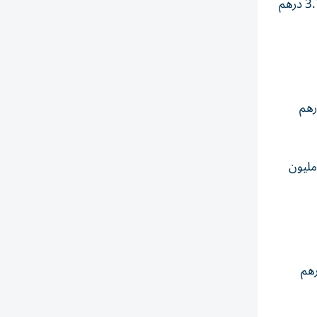
وأرامكس 1.67% إلى 1.77 درهم وتاكسي دبي 1.65% إلى 2.38 درهم وسالك 1.5% إلى 5.8 درهم ودبي للاستثمار 1.3% إلى 3.75 درهم
ايين درهم وألفا ظبي ب 92 مليون درهم
كزت السيولة على إعمار العقارية ب357 مليون درهم وإعمار للتطوير ب 83 مليون درهم والإمارات دبي الوطني ب71 مليون
اء، بصافي استثمار 5 ملايين درهم