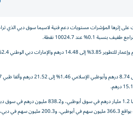
على إثرها المؤشرات مستويات دعم فنية لاسيما سوق دبي الذي ترا
في دبي، تراجعت أ
واستقطبت الأسهم سيولة إجمالية ب 2.04 مليار درهم، منها 1.2 مليار درهم في سوق أبوظبي، و838.2 مليون درهم 
والكميات المتداولة من الأسهم 566.6 مليون سهم، توزعت بواقع 366.3 مليون سهم في أبوظبي، و200.3 