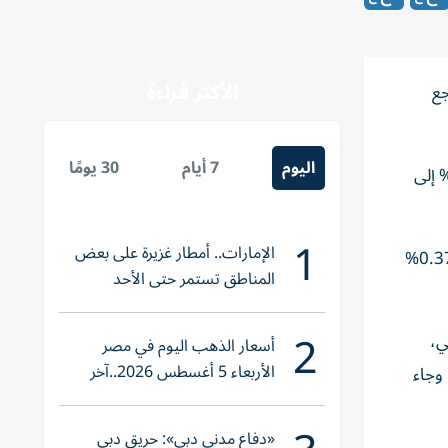
الأكثر قراءة
جع
اليوم
7 أيام
30 يومًا
سهم إعمار العقارية 2.3% إلى 12.6 درهم وإعمار للتطوير 3.85% إلى 14.48 درهم والإمارات دبي الوطني 2.4% إلى
1
الإمارات.. أمطار غزيرة على بعض
وتراجعت في سوق العاصمة، أسهم الدار العقارية 1.13% إلى 8.74 درهم وأبوظبي الإسلامي 1.46% إلى 21.52 درهم وألفا ظبي 0.37%
المناطق تستمر حتى الأحد
2
في سوق دبي،
أسعار الذهب اليوم في مصر
الأربعاء 5 أغسطس 2026..آخر
مليون سهم في دبي، وجاء
تحديث لعيار 21
«دفاع مدني دبي»: حريق دبي