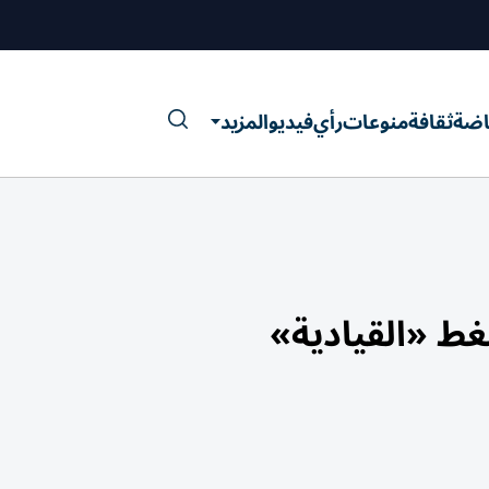
اضة
ثقافة
منوعات
رأي
فيديو
المزيد
ط «القيادية»