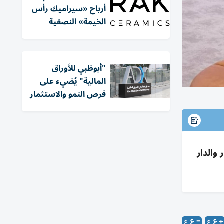
أرباح «سيراميك رأس
الخيمة» النصفية
"أبوظبي للأوراق
المالية" يُضيء على
فرص النمو والاستثمار
ى 10024.7 وتراجعات بإعمار والدار