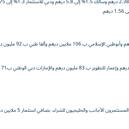
وتصدر سيولة سوق أبوظبي، الدار العقارية ب 200 مليون درهم وأبوظبي الإسلامي ب 106 مل
وفي دبي، تر
وبشأن التداولات حسب الجنسيات في سوق أبوظبي، اتجه المستثمرون الأجانب والخليجيون للشر