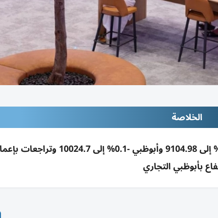
الخلاصة
أسهم الإمارات تحت ضغط القياديات: دبي -1.27% إلى 9104.98 وأبوظبي -0.1% إل
فاع بأبوظبي التجاري