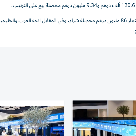
وفي دبي، اتجه المستثمرون المواطنون للشراء، بصافي استثمار 86 مليون درهم محصلة شراء، وفي المقابل اتجه العرب والخل