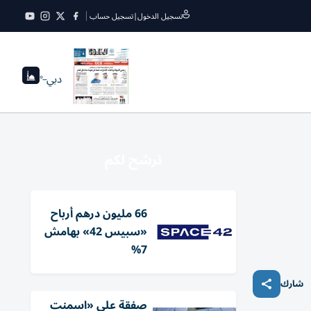
تسجيل الدخول
|
تسجيل حساب
دبي
--°
نرشح لكم
66 مليون درهم أرباح
«سبيس 42» بهامش
7%
شارك
صفقة على «اسمنت