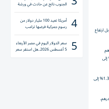
3
الجنوب ناتج عن حادث في ورشة
ولا إصابات
4
أمريكا تعيد 100 مليار دولار من
رسوم جمركية فرضها ترامب
 وبنك رأس الخيمة الوطني 0.1% إلى 9.24 درهم، مقابل ارتفاع
5
سعر الدولار اليوم في مصر الأربعاء
5 أغسطس 2026..هل استقر سعر
إلى 21.9 درهم، مقابل نزول آيبيكس 2.27% إلى 3.45 درهم
صرف الجنيه؟
ك للإمداد 0.5% إلى 5.93 درهم وألفا ظبي 0.37% إلى 8.02 درهم وموانئ أبوظبي 0.21% إلى
وارتفعت في التكنولوجيا أسهم ألف للتعليم 3.6% إلى 1.03 درهم، مقابل نزول فينكس كروب 1.58% إلى 0.69 درهم وألفا داتا 1.35% إلى
فعت أسهم أدنوك للتوزيع 0.5% إلى 4 دراهم وإن إم دي سي إنيرجي 0.3% إلى 3 دراهم ودانة غاز 0.1% إلى 0.94 درهم.