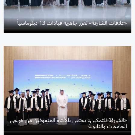
«علاقات الشارقة» تعزز جاهزية قيادات 13 دبلوماسياً
«الشارقة للتمكين» تحتفي بالأيتام المتفوقين من خريجي
الجامعات والثانوية