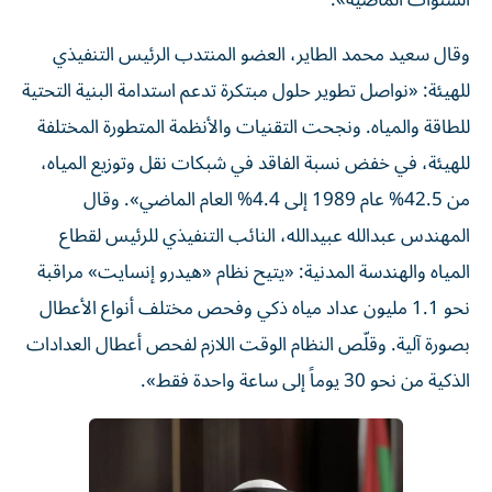
السنوات الماضية».
وقال سعيد محمد الطاير، العضو المنتدب الرئيس التنفيذي
للهيئة: «نواصل تطوير حلول مبتكرة تدعم استدامة البنية التحتية
للطاقة والمياه. ونجحت التقنيات والأنظمة المتطورة المختلفة
للهيئة، في خفض نسبة الفاقد في شبكات نقل وتوزيع المياه،
من 42.5% عام 1989 إلى 4.4% العام الماضي». وقال
المهندس عبدالله عبيدالله، النائب التنفيذي للرئيس لقطاع
المياه والهندسة المدنية: «يتيح نظام «هيدرو إنسايت» مراقبة
نحو 1.1 مليون عداد مياه ذكي وفحص مختلف أنواع الأعطال
بصورة آلية. وقلّص النظام الوقت اللازم لفحص أعطال العدادات
الذكية من نحو 30 يوماً إلى ساعة واحدة فقط».