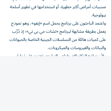
مسببات أمراض أكثر خطورة، أو استخدامها في تطوير أسلحة
بيولوجية.
واعتمد الباحثون على برنامج يحمل اسم «إيفو»، وهو نموذج
يعمل بطريقة مشابهة لبرنامج «تشات جي بي تي»؛ إذ دُرِّب
على كميات هائلة من التسلسلات الجينية الخاصة بالحيوانات
والنباتات والفيروسات والميكروبات.
ولأن نماذج الذكاء الاصطناعي التوليدي تعتمد على تحليل
الأنماط والتنبؤ بتسلسل الكلمات في النصوص، فقد وظّف
العلماء المبدأ ذاته لتحليل الشفرة الوراثية، والتنبؤ بتسلسلات
جينية جديدة، ثم توليدها.
وخلال عملية التدريب، مسح برنامج «إيفو» نحو تسعة تريليونات
نيوكليوتيد، وهي الوحدات البنائية الأساسية للحمض النووي
(DNA)، ثم استخدم هذه البيانات لتوليد شفرات وراثية جديدة
قادرة على أداء وظائف محددة.