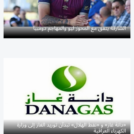
الشارقة يتفق مع المحور ليو والمهاجم دومبيا
«دانة غاز» و «نفط الهلال» تبدآن توريد الغاز إلى وزارة
الكهرباء العراقية