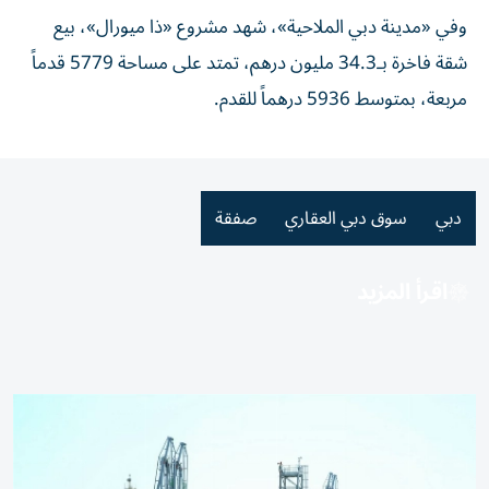
وفي «مدينة دبي الملاحية»، شهد مشروع «ذا ميورال»، بيع
شقة فاخرة بـ34.3 مليون درهم، تمتد على مساحة 5779 قدماً
مربعة، بمتوسط 5936 درهماً للقدم.
دبي
سوق دبي العقاري
صفقة
اقرأ المزيد