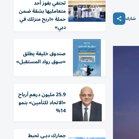
تحتفي بفوز أحد
متعامليها بشقة ضمن
حملة «اربح منزلك في
شارك
دبي»
صندوق خليفة يطلق
«سوق رواد المستقبل»
25.9 مليون درهم أرباح
«الاتحاد للتأمين» بنمو
14%
جمارك دبـي تحبط