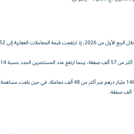
ووص
وسجل الاستثمار الأجنبي العقاري نمواً بنسبة 26% إلى 148.35 مليار درهم عبر أكثر من 48 ألف معاملة، في حين بلغت مساهمة