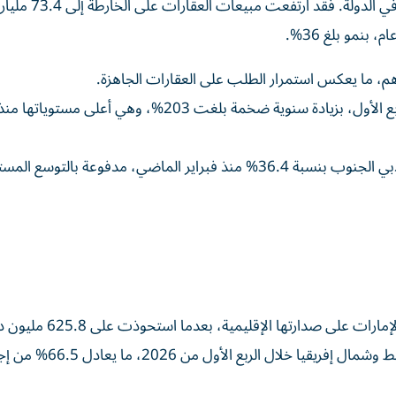
وبحسب التقرير، كانت دبي المحرك الرئيسي للنمو العقاري في الدو
وسجلت مبيعات المكاتب في دبي 2.2 مليار دولار خلال الربع الأول، بزيادة سنوية ضخمة بلغت 203%، وهي أعلى مس
وأشار التقرير كذلك إلى ارتفاع مبيعات العقارات في منطقة دبي الجنوب بنسبة 36.4% منذ فبراير الماضي، مدفوعة با
وفي قطاع الشركات الناشئة ورأس المال الجريء، حافظت الإمارات عل
إجمالي تمويلات رأس المال الجريء في منطقة الشرق الأوسط وشمال إفريقيا خلال