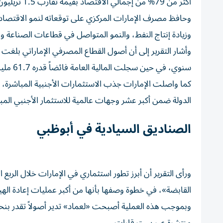
أكثر من 79% من إجمالي الاقتصاد بقيمة تقارب 1.5 تريليون درهم، في مؤشر يعكس نجاح جهود التنويع الاقتصادي.
وزيادة إنتاج النفط، والنمو المتواصل في قطاعات الصناعة وا
سنوي، في حين سجلت المالية العامة فائضاً قدره 61.7 مليار درهم خلال الشهور التسعة الأولى من عام 2025.
الدولة ضمن أكبر عشر وجهات عالمية للاستثمار الأجنبي المب
الصناديق السيادية في أبوظبي
القابضة»، في خطوة وصفها بأنها من أكبر عمليات إعادة الهيكل