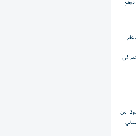
لة. فقد ارتفعت مبيعات العقارات على الخارطة إلى 73.4 مليار درهم
توياتها منذ عام
لتوسع المستمر في
ى صدارتها الإقليمية، بعدما استحوذت على 625.8 مليون دولار من
 الربع الأول من 2026، ما يعادل 66.5% من إجمالي