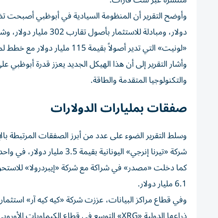
منتشرة عبر ست قارات.
«لونيت» التي تدير أصولاً بقيمة 115 مليار دولار مع خطط لمضاعفتها إلى 230 مليار دولار.
وأشار التقرير إلى أن هذا الهيكل الجديد يعزز قدرة أبوظبي 
والتكنولوجيا المتقدمة والطاقة.
صفقات بمليارات الدولارات
شركة «تيرنا إنرجي» اليونانية بقيمة 3.5 مليار دولار، في واحدة من أكبر صفقات الطاقة المتجددة الأوروبية.
كما دخلت «مصدر» في شراكة مع شركة «إيبردرولا» للاستحواذ
6.1 مليار دولار.
ذراعها الدولية «XRG» التوسع في قطاع الكيماويات الأوروبي بالتعاون مع مجموعة «إينيوس».