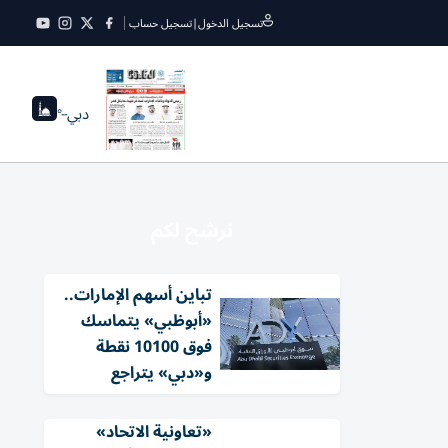
تسجيل الدخول
|
تسجيل حساب
دبي
--°
نرشح لكم
تباين أسهم الإمارات..
«أبوظبي» يتماسك
فوق 10100 نقطة
و«دبي» يتراجع
«تعاونية الاتحاد»