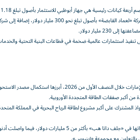
وأوضح
دولار، ومبادلة للاستثمار بأصول تقارب 302 مليار دولار، وشركة «لعماد القابضة» بأصول تبلغ نحو 300 مليار دولار، إضافة إلى
على تنفيذ استثمارات عالمية ضخمة في قطاعات البنية التحتية والخدمات
وسلط التقرير الضوء على عدد من أبرز الصفقات المرتبطة بالإمارات خلال النصف الأول من 2026، أبرزها استكم
 المشترك على أكبر مشروع لطاقة الرياح البحرية في المملكة المتحدة
وفي قطاع مراكز البيانات، عززت شركة «كيه كيه آر» استثماراتها في «جلف داتا هب» بأكثر من 5 مليارات دولار،