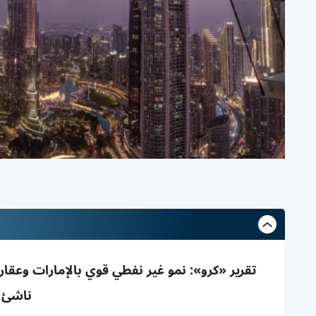
تقرير «كرو»: نمو غير نفطي قوي بالإمارات وعق
ناشئ و