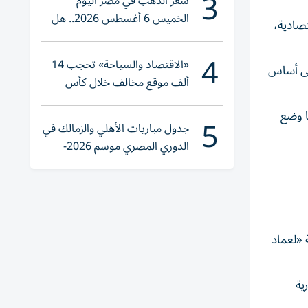
3
سعر الذهب في مصر اليوم
الخميس 6 أغسطس 2026.. هل
إلى قوة الأسس الاقتصادية،
تنوي الشراء؟
4
«الاقتصاد والسياحة» تحجب 14
اتي بلغت 5.4 تريليون درهم، بينما ارتفع الإقراض للقطاع الخاص بنسبة 18% على أساس
ألف موقع مخالف خلال كأس
العالم 2026
تي بلغت 45.6 مليار دولار في عام 2025، بنمو سنوي قدره 49%، ما وضع
5
جدول مباريات الأهلي والزمالك في
الدوري المصري موسم 2026-
2027
 ضمن شركة «لعماد
 و25 منصة استثمارية