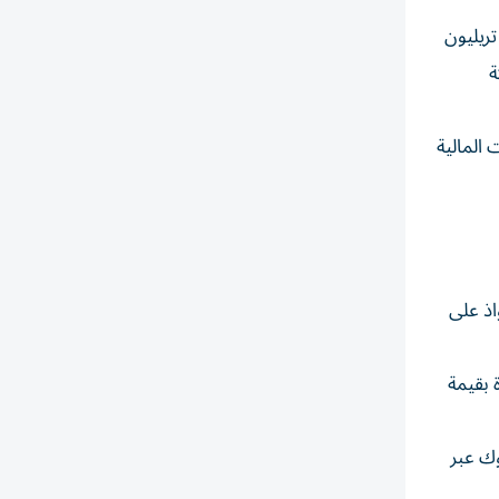
 التقرير أن المنظومة السيادية في أبوظبي أصبحت تضم أربعة كيانات رئيسية هي جهاز أبوظبي للاستثمار بأصول تبلغ 1.18 تريليون
 شركة
 المالية
ال مصدر الاستحواذ على
 بقيمة
 فيما واصلت أدنوك عبر