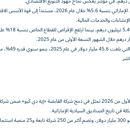
وحافظ مصرف الإمارات المركزي على توقعاته لنمو الاقتصاد الإماراتي بنسبة 5.6% خلال عام 2026، مستنداً 
لإنشاءات والخدمات المالية.
وأشار التقرير إلى أن أصول القطاع المصرفي الإمار
كما واصلت الإمارات جذب الاستثمارات الأجنبية المباشرة، ال
اشر.
ورأى التقرير أن أبرز تطور استثماري في الإمارات خلال الربع الأول من 2026 تمثل في دمج شركة القابضة «إيه دي كيو»
ة في تاريخ الصناديق السيادية الإماراتية.
وبموجب هذه العملية أصبحت «لعماد» تدير أصولاً تقدر بنحو 300 مليار دولار، وتضم أكثر من 250 شركة تابعة