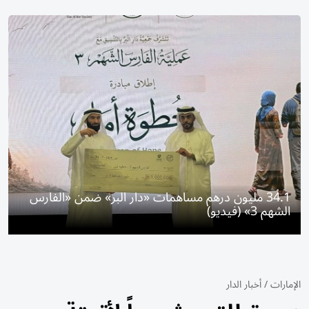
34.1 مليون درهم مساهمات «دار البر» ضمن «الفارس
الشهم 3» (فيديو)
الإمارات
/
أخبار الدار