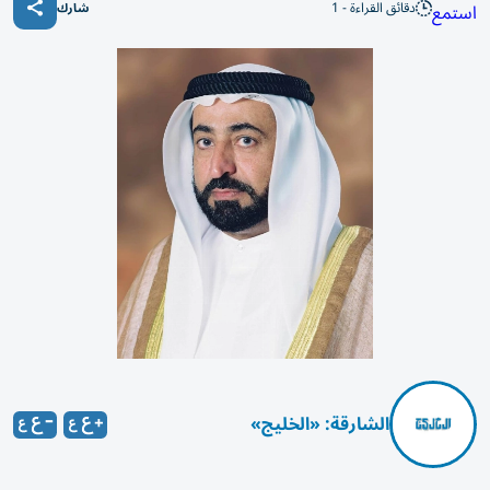
دقائق القراءة - 1
استمع
شارك
الشارقة: «الخليج»