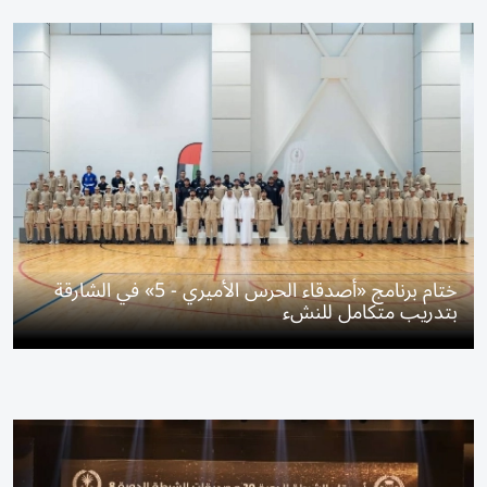
ختام برنامج «أصدقاء الحرس الأميري - 5» في الشارقة
بتدريب متكامل للنشء