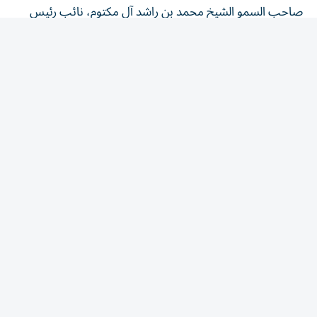
الدولة رئيس مجلس الوزراء حاكم دبي، رعاه الله، نحرص على أن
تسهم جميع مشاريعنا ومنشآتنا في تعزيز مكانة دبي كنموذج
عالمي للمدن الذكية والمستدامة.