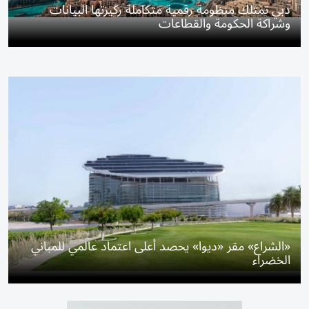
دبي تمتلك منظومة رقمية متكاملة ركيزتها البيانات
وشراكة الحكومة والقطاعات
«الشراع» مقر «ديوا» يحصد أعلى اعتماد عالمي للمباني
الخضراء