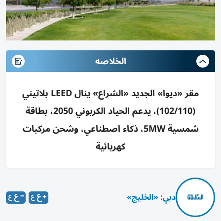
الخلاصه
مقر «ديوا» الجديد «الشراع» ينال LEED بلاتيني
(102/110)، يدعم الحياد الكربوني 2050، بطاقة
شمسية 5MW، ذكاء اصطناعي، وشحن مركبات
كهربائية
دبي: «الخليج»