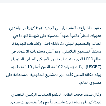
حقق «الشراع»، المقر الرئيسي الجديد لهيئة كهرباء ومياه دبي
«ديوا»، إنجازاً عالمياً جديداً بحصوله على شهادة الريادة في
الطاقة والتصميم البيئي «LEED» (فئة الإنشاءات الجديدة)،
محققاً المستوى البلاتيني، وهو أعلى مستويات الاعتماد في
نظام LEED الذي يمنحه المجلس الأمريكي للمباني الخضراء
(USGBC)، وذلك بإحرازه 102 نقطة من أصل 110 نقاط، بما
يؤكد مكانة المبنى كأحد أبرز المشاريع الحكومية المستدامة على
مستوى العالم.
وقال سعيد محمد الطاير، العضو المنتدب الرئيس التنفيذي
لهيئة كهرباء ومياه دبي: «انسجاماً مع رؤية وتوجيهات سيدي
صاحب السمو الشيخ محمد بن راشد آل مكتوم، نائب رئيس