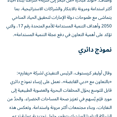
وأضاف: «تؤكد مبادرة «من البحر إلى التربة» التزامنا ببناء أحياء
أكثر استدامة ومرونة بالابتكار والشراكات الاستراتيجية، بما
يتماشى مع طموحات دولة الإمارات لتحقيق الحياد المناخي
2050 وأهداف التنمية المستدامة للأمم المتحدة رقم 17، والتي
تؤكد على أهمية التعاون في دفع عجلة التنمية المستدامة».
نموذج دائري
وقال أوليفر كريستوف، الرئيس التنفيذي لشركة «ريفارم»:
«بالتعاون مع «دبي القابضة»، نعمل على إرساء نموذج دائري
قابل للتوسع يحوّل المخلفات البحرية والعضوية الطبيعية إلى
مورد قيّم يُسهم في تعزيز صحة المساحات الخضراء، والحدّ من
النفايات، وبناء مجتمعات أكثر مرونة واستدامة. وتعكس هذه
الشراكة التزامنا المشترك بتطوير حلول تجديدية عملية تدعم