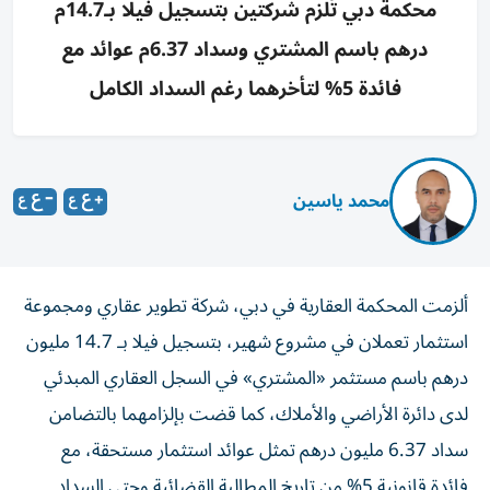
محكمة دبي تُلزم شركتين بتسجيل فيلا بـ14.7م
درهم باسم المشتري وسداد 6.37م عوائد مع
فائدة 5% لتأخرهما رغم السداد الكامل
محمد ياسين
ألزمت المحكمة العقارية في دبي، شركة تطوير عقاري ومجموعة
استثمار تعملان في مشروع شهير، بتسجيل فيلا بـ 14.7 مليون
درهم باسم مستثمر «المشتري» في السجل العقاري المبدئي
لدى دائرة الأراضي والأملاك، كما قضت بإلزامهما بالتضامن
سداد 6.37 مليون درهم تمثل عوائد استثمار مستحقة، مع
فائدة قانونية 5% من تاريخ المطالبة القضائية وحتى السداد