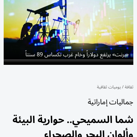
«برنت» يرتفع دولاراً وخام ​غرب تكساس 89 سنتاً
ثقافة
/
يوميات ثقافية
جماليات إماراتية
شما السميحي.. حوارية البيئة
وألوان البحر والصحراء