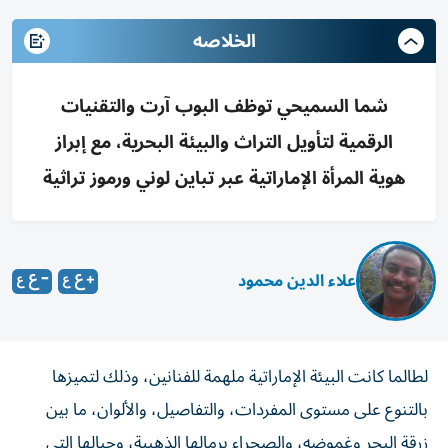
الخلاصه
شما السميحي توظف البوب آرت والتقنيات
الرقمية لتأويل التراث والبيئة البحرية، مع إبراز
هوية المرأة الإماراتية عبر تباين لوني ورموز تراثية
علاء الدين محمود
لطالما كانت البيئة الإماراتية ملهمة للفنانين، وذلك لتميزها
بالتنوع على مستوى المفردات، والتفاصيل، والألوان، ما بين
زرقة البحر وغموضه، والصحراء برمالها الذهبية، وجبالها التي