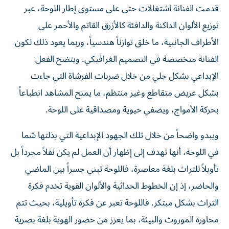
قدمت الفنانة اشتغالات حتى على مستوى إطار اللوحة، عبر
توزيع الألوان الداكنة والدافئة كالأزرق القاتم والأحمر على
الأطراف الجانبية، ما خلق توازناً هندسياً، وربما يعود ذلك لكون
الفنانة متخصصة في التصميم الغرافيكي. ويتضح الفعل
الإبداعي بشكل جلي من خلال ضربات الفرشاة التي جاءت
بشكل عريض متقاطع وغير منتظم، ما يمنح المشاهد انطباعاً
بحركة الأمواج، ويضفي حيوية ومصداقية على اللوحة.
ويبدو واضحاً من خلال تلك الجهود الإبداعية التي بذلتها شما
في اللوحة، أنها تهدف إلى إظهار أن العمل لم يكن نقلاً مجرداً بل
تأويلاً للتراث بلغة معاصرة، فاللوحة تبني جسراً بين الماضي
والحاضر، إذ إن الخطوط الحداثية والألوان القوية تخدم فكرة
التراث بشكل مبتكر. فاللوحة تعبر عن فكرة تأويلية، بحيث تتم
محاورة الموروث والبيئة، بما يعزز من حضور الهوية بلغة بصرية