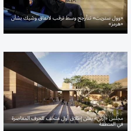
«وول ستريت» تتأرجح وسط ترقب لاتفاق وشيك بشأن
«هرمز»
مجلس «إرثي» يعلن إطلاق أول متحف للحرف المعاصرة
في المنطقة