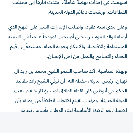
القطاعات، ورسّخت دعائم الدولة الحديثة.
وعلى مدى ستة عقود، واصلت الإمارات السير على النهج الذي
أرساه الوالد المؤسس، حتى أصبحت نموذجاً عالمياً في التنمية
المستدامة والاقتصاد والابتكار وجودة الحياة، مستندةً إلى قيم
العطاء والتسامح والعمل من أجل الإنسان.
وبهذه المناسبة، أكد صاحب السمو الشيخ محمد بن زايد آل
نهيان، رئيس الدولة، حفظه الله، أن تولّي الشيخ زايد مقاليد
الحكم في أبوظبي كان نقطة انطلاق لمسيرةٍ تاريخية صنعت
الدولة الحديثة، ومهّدت لقيام الاتحاد، انطلاقاً من إيمانه بأن
الإنسان هو الركيزة الأساسية لبناء الوطن، وأساس تقدمه
وازدهاره.
وأضاف سموه أن الإمارات ستواصل السير على نهج الوالد