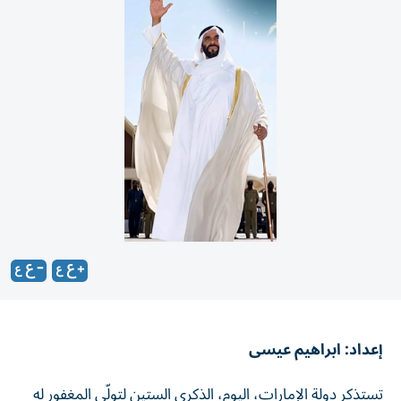
إعداد: ابراهيم عيسى
تستذكر دولة الإمارات، اليوم، الذكرى الستين لتولّي المغفور له