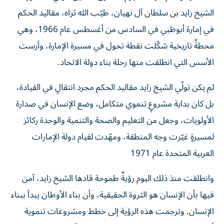
الشيخ زايد بن سلطان آل نهيان، طيّب الله ثراه، مقاليد الحكم
في إمارة أبوظبي في السادس من أغسطس عام 1966، وهي
محطةٌ تاريخية شكّلت نقطة تحول في مسيرة الإمارة، وأرست
الأسس التي انطلقت منها رحلة بناء دولة الاتحاد.
لم يكن تولّي الشيخ زايد مقاليد الحكم مجرد انتقالٍ في القيادة،
بل كان بداية مشروعٍ تنموي متكامل، وضع الإنسان في صدارة
الأولويات، وجعل من التعليم والصحة والتنمية والوحدة ركائز
لمسيرةٍ غيّرت وجه المنطقة، ومهّدت لقيام دولة الإمارات
العربية المتحدة عام 1971
وانطلقت منذ ذلك اليوم رؤيةٌ طموحة قادها الشيخ زايد، آمن
فيها بأن الإنسان هو الثروة الحقيقية، وأن بناء الأوطان يبدأ ببناء
الإنسان. وترجمت هذه الرؤية إلى خطط ومشروعات تنموية
أسهمت في إحداث نهضة شاملة، امتدت آثارها إلى مختلف