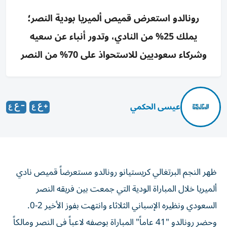
رونالدو استعرض قميص ألميريا بودية النصر؛
يملك 25% من النادي، وتدور أنباء عن سعيه
وشركاء سعوديين للاستحواذ على 70% من النصر
عيسى الحكمي
ظهر النجم البرتغالي كريستيانو رونالدو مستعرضاً قميص نادي
ألميريا خلال المباراة الودية التي جمعت بين فريقه النصر
السعودي ونظيره الإسباني الثلاثاء وانتهت بفوز الأخير 2-0.
وحضر رونالدو "41 عاماً" المباراة بوصفه لاعباً في النصر ومالكاً