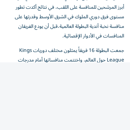
أبرز المرشحين للمنافسة على اللقب، في نتائج أكدت تطور
مستوى فرق دوري الملوك في الشرق الأوسط وقدرتها على
منافسة نخبة أندية البطولة العالمية،قبل أن يودع الفريقان
المنافسات في الأدوار الإقصائية.
جمعت البطولة 16 فريقاً يمثلون مختلف دوريات Kings
League حول العالم، واختتمت منافساتها أمام مدرجات
مكتملة العدد في صالة Kings League Arena،حيق تفوق
G3X على بطل الدوري الإيطالي Alpak FC بنتيجة 9-5 في
المباراة النهائية.
وجاء التتويج تتويجاً لمحاولة طال انتظارها للفريق البرازيلي،الذي
سبق له بلوغ نهائي نسخة 2024،قبل أن يعود هذا العام ليمنح
البرازيل أول ألقابها في البطولة،وينهي احتكار الأندية الإسبانية
للقب خلال النسختين السابقتين.