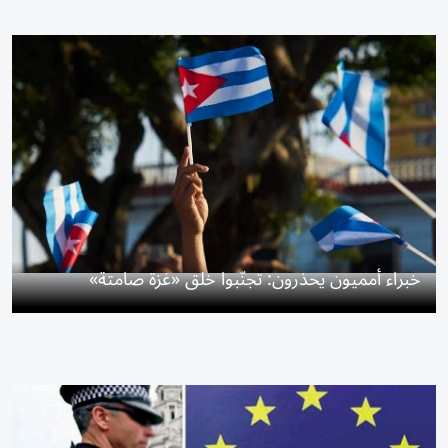
خبراء أمميون يحذرون: تجنّبوا خلق «غزة صامتة»