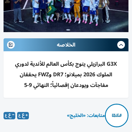
الخلاصه
G3X البرازيلي يتوج بكأس العالم للأندية لدوري
الملوك 2026 بميلانو؛ DR7 وFWZ يحققان
مفاجآت ويودعان إقصائياً؛ النهائي 9-5
متابعات: «الخليج»