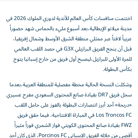
اختتمت منافسات كأس العالم للأندية لدوري الملوك 2026 في
مدينة ميلانو الإيطالية،بعد أسبوع مليء بالحماس شهد حضوراً
عربياً لافتاً عبر ممثلي منطقة الشرق الأوسط وشمال إفريقيا،
قبل أن ينجح الفريق البرازيلي G3X في حصد اللقب العالمي
للمرة الأولى للبرازيل،ليصبح أول فريق من خارج إسبانيا يتوج
بكأس البطولة.
وشكلت النسخة الحالية محطة مفصلية للمنطقة العربية،بعدما
سجل فريق DR7 بقيادة صانع المحتوى السعودي مفرح عسيري
«دربحة» أحد أبرز انتصارات البطولة بالفوز على حامل اللقب
Los Troncos FC في المباراة الافتتاحية، فيما حقق فريق
FWZ بقيادة صانع المحتوى الكويتي فواز الشمري فوزاً مثيراً
أقصى من خلاله الفريق الإسباني Porcinos FC، الذي كان أحد