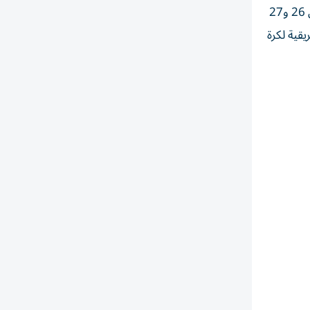
ويشارك الجزائري الشاب خالد، والفنان المغربي دوزي، والإسباني من أصل مغربي مراد، والمغربي جراندي ⁠طوطو، في حفلين يومي 26 و27
يقية لكرة