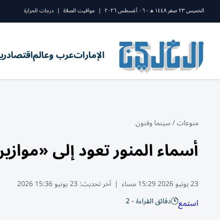
الخميس ٢٣ صفر ١٤٤٨ ه - ٠٦ أغسطس ٢٠٢٦
|
مواقيت الصلاة
|
درجات الحرارة
الإمارات
عرب وعالم
اقتصاد
ري
منوعات
/
سينما وفنون
أسماء المنور تعود إلى «مواز
23 يونيو 2026 15:29 مساء
|
آخر تحديث:
23 يونيو 15:36 2026
دقائق القراءة - 2
استمع