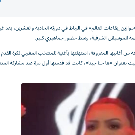
وازين إيقاعات العالم» في الرباط في دورته الحادية والعشرين، بعد غ
ة للموسيقى الشرقية، وسط حضور جماهيري ​كبير.
من أغانيها المعروفة، ‌استهلتها بأغنية للمنتخب المغربي ‌لكرة القدم
متحدة وكندا والمكسيك بعنوان «ها حنا جينا»، كانت قد قدمتها أول مرة عند مشاركة ا