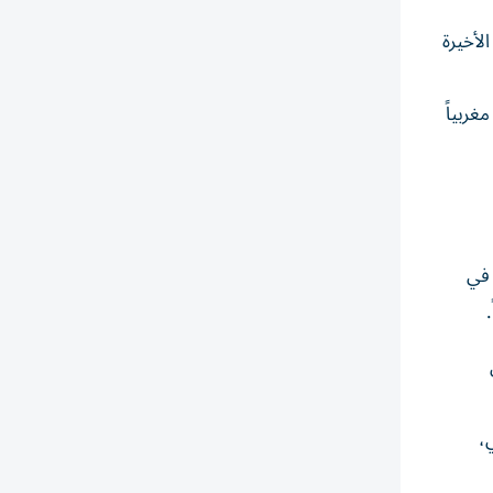
ات ​الأخيرة
غربياً
ما في
ي،