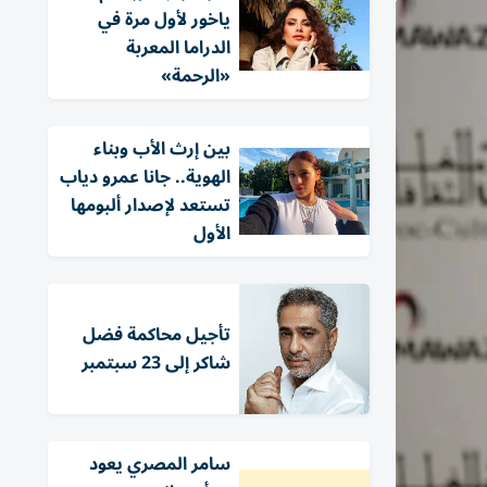
ياخور لأول مرة في
الدراما المعربة
«الرحمة»
بين إرث الأب وبناء
الهوية.. جانا عمرو دياب
تستعد لإصدار ألبومها
الأول
تأجيل محاكمة فضل
شاكر إلى 23 سبتمبر
سامر المصري يعود