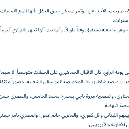
وكانت المطربة المغربية، التي غابت عن المهرجان منذ 2017، صرحت، الأحد، في مؤتمر صحفي سبق الحفل بأنها تضع اللمس
ث سنوات.
 ما جعله يستغرق وقتاً طويلاً. وأضافت أنها تجهز بالتوازي ألبوماً م
 الذي بدأ في 19 يونيو /حزيران، إلى يومه الرابع، كان الإقبال الجماهيري على الحفلات متوسطاً، لا سي
شهدت ‌منصة شاطئ سلا، المخصصة للموسيقى الشعبية، حضوراً مكثفاً.
دة الحناوي، والمصرية مروة ناجي بمسرح محمد الخامس، والمصري حسن
نصة النهضة.
ات ‌لفنانين من بينهم اللبناني وائل كفوري، ⁠والمغربي حاتم عمور، والمصري تامر حسن
الأفارقة والأوروبيين.