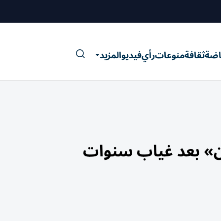
اضة
ثقافة
منوعات
رأي
فيديو
المزيد
ين» بعد غياب سنوات