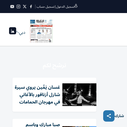
تسجيل الدخول
|
تسجيل حساب
دبي
--°
نرشح لكم
غسان يَمِّين يروي سيرة
شارل أزنافور بالأغاني
في مهرجان الحمامات
شارك
صبا مبارك وباسم