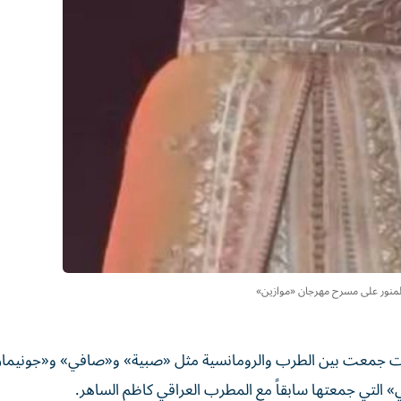
لمنور على مسرح مهرجان «موازين»
نيات جمعت بين الطرب والرومانسية مثل «صبية» و«صافي» و«جونيمار
 التي جمعتها سابقاً مع المطرب العراقي كاظم الساهر.