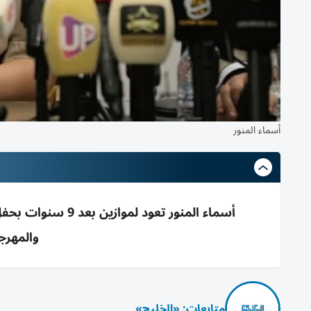
أسماء المنور
أسماء المنور تعود
والمهرجان
متابعات: «الخليج»