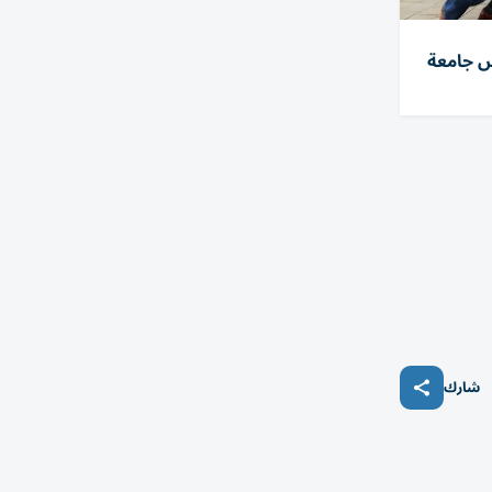
س جامعة
شارك