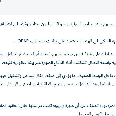
اكتشف علماء الفلك مجرة راديوية استثنائية على شكل قوس وسهم تمتد بنية نفاثاتها إلى نحو 1.8 مليون س
فلكي في الهند، بالاعتماد على بيانات تلسكوب LOFAR.
الذي أُطلق عليه اسم RAD-BAARG، بنية غير متناظرة على هيئة قوس ضخم وسهم، يُعتقد أنها ناتجة عن تفاعل
 واسعة النطاق تشكلت أثناء اندفاع المجرة عبر بيئة عنقودية كثيفة.
ت داخل الوسط المحيط، ما يؤدي إلى ضغط الغاز الساخن وتشكيل جبه
 العلماء هذا التفاعل بأنه من أوضح الأدلة الراديوية حتى الآن على ظا
نية المرصودة تختلف عن أي مجرة راديوية تمت دراستها خلال العقود الما
 والوسط الكوني المحيط.