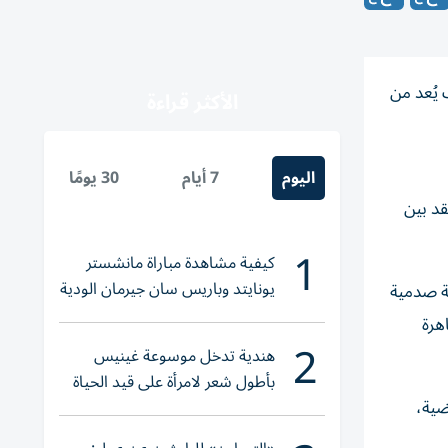
نة ضوئية، في اكتشاف يُعد من
الأكثر قراءة
اليوم
7 أيام
30 يومًا
 معقد بين
1
كيفية مشاهدة مباراة مانشستر
يونايتد وباريس سان جيرمان الودية
ة صدمية
والقنوات الناقلة
هرة
2
هندية تدخل موسوعة غينيس
بأطول شعر لامرأة على قيد الحياة
ضية،