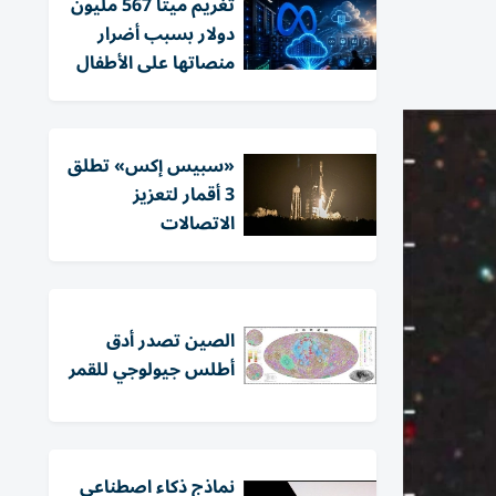
تغريم ميتا 567 مليون
دولار بسبب أضرار
منصاتها على الأطفال
«سبيس إكس» تطلق
3 أقمار لتعزيز
الاتصالات
الصين تصدر أدق
أطلس جيولوجي للقمر
نماذج ذكاء اصطناعي