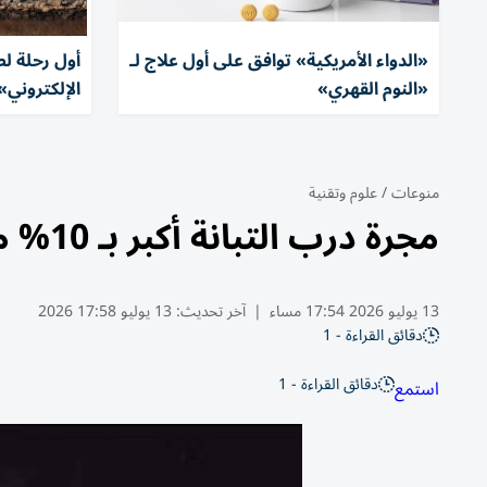
«الدواء الأمريكية» توافق على أول علاج لـ
أول رحلة لطا
«النوم القهري»
الإلكتروني»
منوعات
/
علوم وتقنية
مجرة درب التبانة أكبر بـ 10% مما يعتقد
13 يوليو 2026 17:54 مساء
|
آخر تحديث:
13 يوليو 17:58 2026
دقائق القراءة - 1
دقائق القراءة - 1
استمع