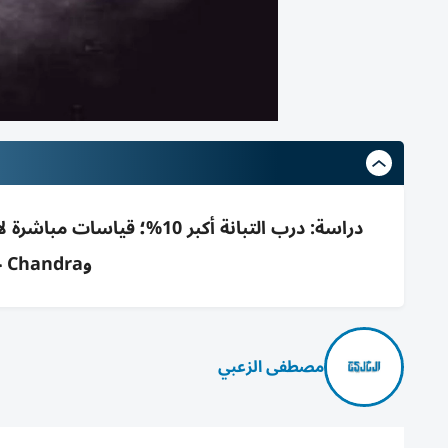
وChandra حسّنت نماذج بنيتها وتطورها
مصطفى الزعبي