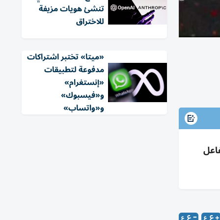
تنشئ هويات مزيفة
للاختراق
«ميتا» تختبر اشتراكات
مدفوعة لتطبيقات
«إنستغرام»
و«فيسبوك»
و«واتساب»
جة عن تفاعل