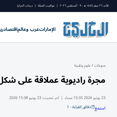
الأحد ٢٦ صفر ١٤٤٨ ه - ٠٩ أغسطس ٢٠٢٦
|
مواقيت الصلاة
|
درجات الحرارة
الإمارات
عرب وعالم
اقتصاد
ري
منوعات
/
علوم وتقنية
مجرة راديوية عملاقة على ش
23 يونيو 2026 15:35 مساء
|
آخر تحديث:
23 يونيو 15:38 2026
دقائق القراءة - 1
استمع