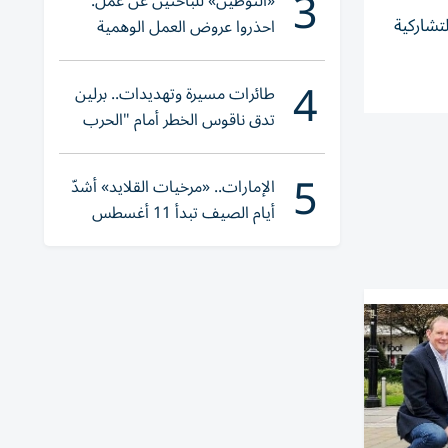
3
«التوطين» للباحثين عن عمل:
تشاركية
احذروا عروض العمل الوهمية
وتحققوا عبر «الباركود»
4
طائرات مسيرة وتهديدات.. برلين
تدق ناقوس الخطر أمام "الحرب
الهجينة"
5
الإمارات.. «مرخيات القلايد» أشدّ
أيام الصيف تبدأ 11 أغسطس