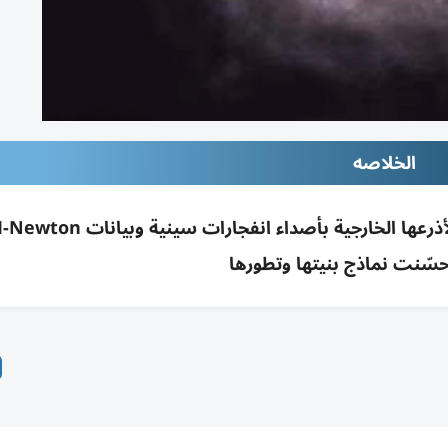
الخلاصه
دراسة: درب التبانة أكبر 10%؛ قياسات مباشرة لأذرعها الخارجية بأصداء