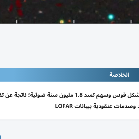
الخلاصة
اكتشاف مجرة راديوية عملاقة (RAD-BAARG) بشكل قوس وسهم تمتد 1.8 مليون سنة ضوئية؛ نات
دمات عنقودية ببيانات LOFAR