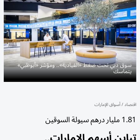
سوق دبي تحت ضغط «القيادية».. ومؤشر «أبوظبي»
يتماسك
اقتصاد
/
أسواق الإمارات
1.81 مليار درهم سيولة السوقين
تباين أسهم الإمارات..