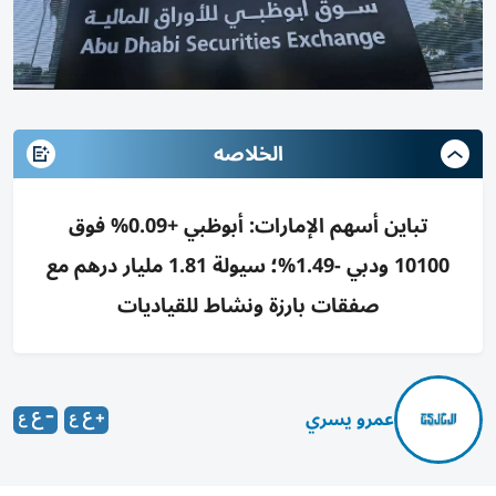
الخلاصه
تباين أسهم الإمارات: أبوظبي +0.09% فوق
10100 ودبي -1.49%؛ سيولة 1.81 مليار درهم مع
صفقات بارزة ونشاط للقياديات
عمرو يسري