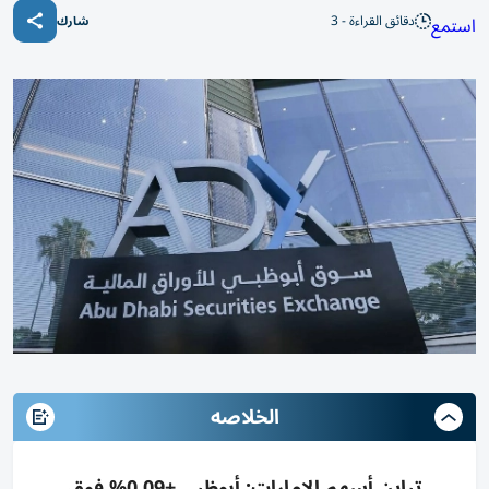
دقائق القراءة - 3
استمع
شارك
الخلاصه
تباين أسهم الإمارات: أبوظبي +0.09% فوق