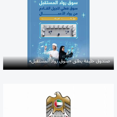
صندوق خليفة يطلق «سوق رواد المستقبل»