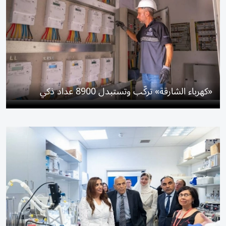
«كهرباء الشارقة» تركّب وتستبدل 8900 عداد ذكي