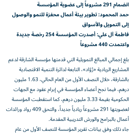
حمد المحمود: تطوير بيئة أعمال محفزة للنمو والوصول
إلى التمويل والأسواق
فاطمة آل علي: أصدرت المؤسسة 254 رخصة جديدة
واعتمدت 440 مشروعاً
بلغ إجمالي المبالغ التمويلية التي قدمتها مؤسسة الشارقة لدعم
المشاريع الريادية «رُوّاد»، التابعة لدائرة التنمية الاقتصادية
بالشارقة، خلال النصف الأول من العام الحالي، 1.63 مليون
درهم، فيما نجح أعضاء المؤسسة في إبرام عقود مع الجهات
الحكومية بقيمة 3.33 مليون درهم، كما استقطبت المؤسسة
لعضويتها 291 مشروعاً ريادياً جديداً، والتحق 409 رواد ورائدات
أعمال بالبرامج والورش التدريبية المقدمة.
جاء ذلك وفق بيانات تقرير المؤسسة للنصف الأول من عام
2026، والذي يرصد أهم النتائج والإنجازات المحققة لدعم بيئة