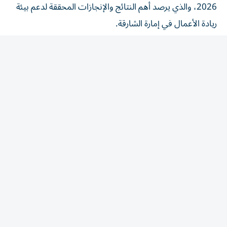
ريادة الأعمال في إمارة الشارقة.
بيئة ريادة الأعمال
أكد حمد علي عبدالله المحمود، رئيس دائرة التنمية الاقتصادية
في الشارقة، أن بيئة ريادة الأعمال في دولة الإمارات تشهد
تحولاً نوعياً يقوده الابتكار والتكنولوجيا، في ظل توجه متزايد نحو
المشاريع الريادية القائمة على الذكاء الاصطناعي والتقنيات
المتقدمة، إلى جانب الصناعات ذات القيمة المضافة والاقتصاد
الأخضر، بما يعزز جاهزية المشاريع الوطنية لمواكبة متطلبات
اقتصاد المستقبل والمنافسة في الأسواق المحلية والعالمية.
موضحاً أن هذا التحول ينسجم مع رؤية دولة الإمارات الرامية
إلى بناء اقتصاد أكثر تنوعاً واستدامة، من خلال تمكين رواد
الأعمال، وتطوير بيئة أعمال محفزة للنمو، وتوسيع فرص