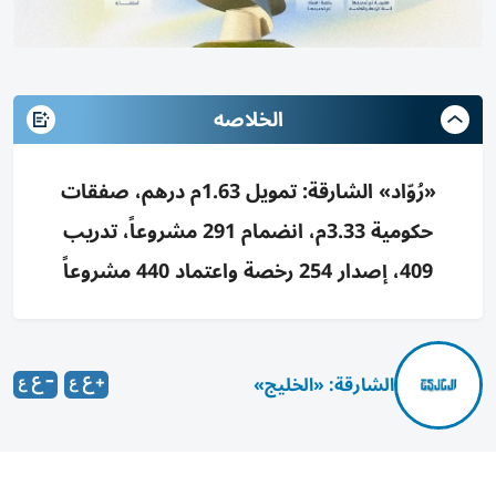
الخلاصه
«رُوّاد» الشارقة: تمويل 1.63م درهم، صفقات
حكومية 3.33م، انضمام 291 مشروعاً، تدريب
409، إصدار 254 رخصة واعتماد 440 مشروعاً
الشارقة: «الخليج»
انضمام 291 مشروعاً إلى عضوية المؤسسة