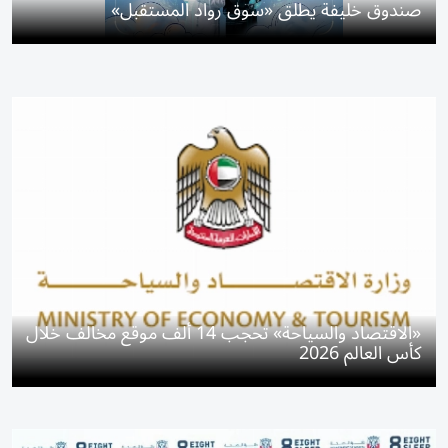
صندوق خليفة يطلق «سوق رواد المستقبل»
«الاقتصاد والسياحة» تحجب 14 ألف موقع مخالف خلال
كأس العالم 2026