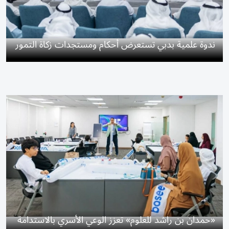
ندوة علمية بدبي تستعرض أحكام ومستجدات زكاة التمور
«حمدان بن راشد للعلوم» تعزز الوعي الأسري بالاستدامة