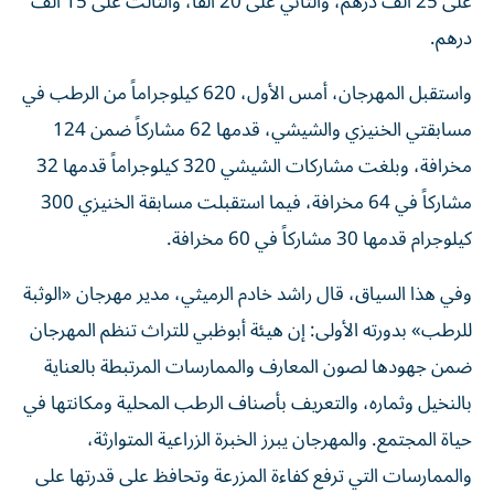
على 25 ألف درهم، والثاني على 20 ألفاً، والثالث على 15 ألف
درهم.
واستقبل المهرجان، أمس الأول، 620 كيلوجراماً من الرطب في
مسابقتي الخنيزي والشيشي، قدمها 62 مشاركاً ضمن 124
مخرافة، وبلغت مشاركات الشيشي 320 كيلوجراماً قدمها 32
مشاركاً في 64 مخرافة، فيما استقبلت مسابقة الخنيزي 300
كيلوجرام قدمها 30 مشاركاً في 60 مخرافة.
وفي هذا السياق، قال راشد خادم الرميثي، مدير مهرجان «الوثبة
للرطب» بدورته الأولى: إن هيئة أبوظبي للتراث تنظم المهرجان
ضمن جهودها لصون المعارف والممارسات المرتبطة بالعناية
بالنخيل وثماره، والتعريف بأصناف الرطب المحلية ومكانتها في
حياة المجتمع. والمهرجان يبرز الخبرة الزراعية المتوارثة،
والممارسات التي ترفع كفاءة المزرعة وتحافظ على قدرتها على