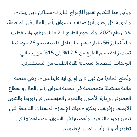
ويأتي هذا التكريم تقديراً للإدراج البارز لـ«مساكن دبي ريت»،
والذي شكّل إحدى أبرز صفقات أسواق رأس المال في المنطقة،
خلال عام 2025. وقد جمع الطرح 2.1 مليار درهم، واستقطب
طلباً تجاوز 56 مليار درهم، ما يعادل تغطية بنحو 26 مرة، كما
تمت زيادة حجم الطرح من 12.5% إلى 15% من إجمالي
الوحدات المصدرة استجابةً لقوة الطلب من المستثمرين.
وتُمنح الجائزة من قبل «إي إم إي إيه فاينانس»، وهي منصة
مالية مستقلة متخصصة في تغطية أسواق رأس المال والقطاع
المصرفي وإدارة الأصول والتمويل المؤسسي في أوروبا والشرق
الأوسط وإفريقيا. وتكرّم «جوائز الإنجاز» الصفقات الناجحة التي
تتميز بجودة التنفيذ، وأهميتها في السوق، ومساهمتها في
تطوير أسواق رأس المال الإقليمية.