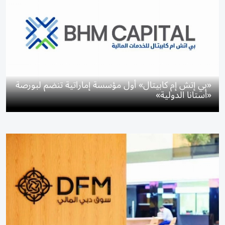
«بي إتش إم كابيتال» أول مؤسسة إماراتية تنضم لبورصة
«أستانا الدولية»