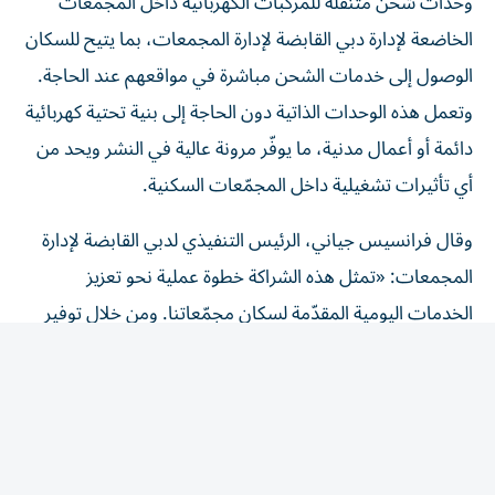
الخاضعة لإدارة دبي القابضة لإدارة المجمعات، بما يتيح للسكان
الوصول إلى خدمات الشحن مباشرة في مواقعهم عند الحاجة.
وتعمل هذه الوحدات الذاتية دون الحاجة إلى بنية تحتية كهربائية
دائمة أو أعمال مدنية، ما يوفّر مرونة عالية في النشر ويحد من
أي تأثيرات تشغيلية داخل المجمّعات السكنية.
وقال فرانسيس جياني، الرئيس التنفيذي لدبي القابضة لإدارة
المجمعات: «تمثل هذه الشراكة خطوة عملية نحو تعزيز
الخدمات اليومية المقدّمة لسكان مجمّعاتنا. ومن خلال توفير
حلول شحن مرنة وخفيفة للبنية التحتية، نستجيب لاحتياجات
التنقّل المتغيرة لدى السكان ونواكب في الوقت ذاته طموحات
دبي الأوسع في مجال الاستدامة. كما تعزّز هذه الشراكة التزامنا
بإدارة مجمّعات سكنية مستدامة تستشرف المستقبل وتتمحور
حول تجربة المقيمين».